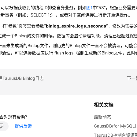
您可以根据获取到的线程ID排查自身业务，例如
图1
中
“53”
，根据业务需要
行新事务（例如：SELECT 1;），或者对于空闲连接进行断开重连操作。
）在“参数”页签查看参数
“binlog_expire_logs_seconds”
，修改为需要
生成一个Binlog的文件的时候，数据库会启动清理功能，清理已经超过保留时
一直未生成新的Binlog文件，则历史的Binlog文件一直不会被清理，可
清理，可以连接数据库执行 flush logs; 强制生成新的Binlog文件，
aurusDB Binlog日志
下一
相关文档
否对您有帮助？
最新动态
提供反馈
GaussDB(for MySQ
TaurusDB控制台资