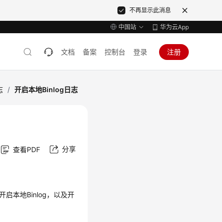
不再显示此消息
中国站
华为云App
文档
备案
控制台
登录
注册
志
/
开启本地Binlog日志
分享
查看PDF
启本地Binlog，以及开