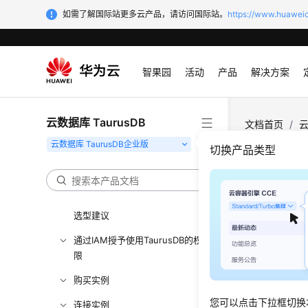
如需了解国际站更多云产品，请访问国际站。
https://www.huaweic
最新动态
服务公告
智果园
活动
产品
解决方案
产品介绍
计费说明
云数据库 TaurusDB
文档首页
/
云
快速入门
切换产品类型
内核介绍
开启本
用户指南
更新时间
选型建议
通过IAM授予使用TaurusDB的权
操作场
限
本地Bin
购买实例
启Binlog
您可以点击下拉框切换
连接实例