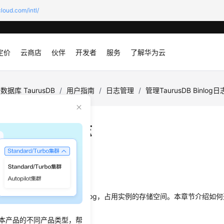
loud.com/intl/
定价
云商店
伙伴
开发者
服务
了解华为云
数据库 TaurusDB
/
用户指南
/
日志管理
/
管理TaurusDB Binlog日
地Binlog日志
：
2026-04-13 GMT+08:00
景
log指的是存储在实例本地的Binlog，占用实例的存储空间。本章节介绍如何开
后对
TaurusDB
的性能影响。
本产品的不同产品类型，帮