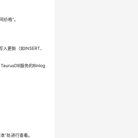
间价格”。
写入更新（如INSERT、
，
TaurusDB
服务的Binlog
版本
”
处进行查看。