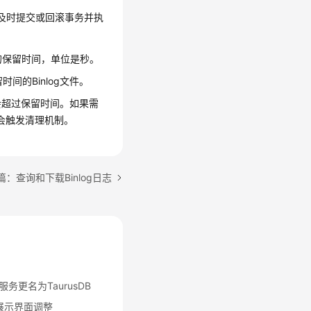
及时提交或回滚事务并执
的保留时间，单位是秒。
间的Binlog文件。
能会超过保留时间。如果需
此时会触发清理机制。
篇：查询和下载Binlog日志
L)服务更名为TaurusDB
源展示界面调整