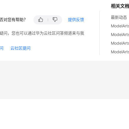
相关文
最新动态
否对您有帮助？
提供反馈
ModelA
疑问，您也可以通过华为云社区问答频道来与我
ModelA
ModelA
问
云社区提问
ModelA
14
苏B2-20130048号
A2.B1.B2-20070312
注册服务机构：新网、西数