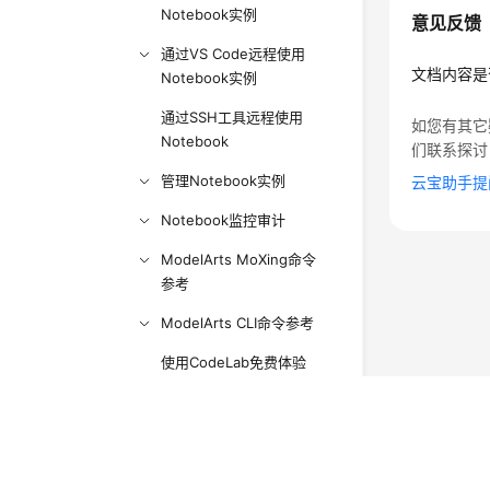
Notebook实例
意见反馈
通过VS Code远程使用
文档内容是
Notebook实例
通过SSH工具远程使用
如您有其它
Notebook
们联系探讨
管理Notebook实例
云宝助手提
Notebook监控审计
ModelArts MoXing命令
参考
ModelArts CLI命令参考
使用CodeLab免费体验
Notebook
使用PyCharm Toolkit插件
©2026 Huaweicloud.com 版权所有
连接Notebook
黔ICP备20004760号-
增值电信业务经营许可证：B1.B2-20200593 | 代理域名
创建Notebook实例（旧版