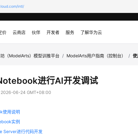
loud.com/intl/
定价
云商店
伙伴
开发者
服务
了解华为云
坊（ModelArts）模型训推平台
/
ModelArts用户指南（控制台）
/
使
otebook进行AI开发调试
：
2026-06-24 GMT+08:00
ook使用说明
ebook实例
e Server进行代码开发