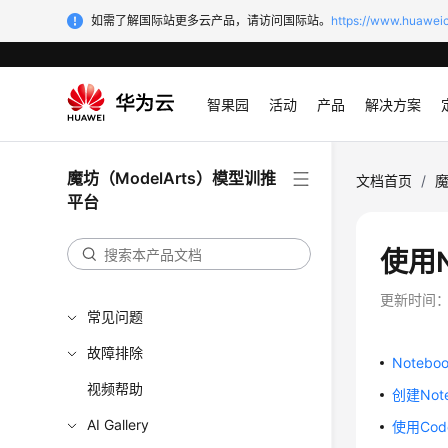
如需了解国际站更多云产品，请访问国际站。
https://www.huaweic
模型调用
镜像管理
算力资源管理
智果园
活动
产品
解决方案
权限管理
最佳实践
魔坊（ModelArts）模型训推
文档首页
/
魔
平台
API参考
SDK参考
使用N
场景代码示例
更新时间
常见问题
故障排除
Noteb
视频帮助
创建Not
AI Gallery
使用Cod