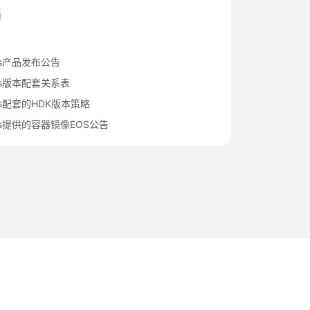
档
rts产品发布公告
rts版本配套关系表
rts配套的HDK版本策略
rts提供的容器镜像EOS公告
法律条文
隐私政策