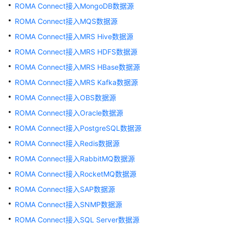
使
ROMA Connect接入MongoDB数据源
用
ROMA Connect接入MQS数据源
ROMA
ROMA Connect接入MRS Hive数据源
Connect
ROMA Connect接入MRS HDFS数据源
通
ROMA Connect接入MRS HBase数据源
过
ROMA Connect接入MRS Kafka数据源
IAM
授
ROMA Connect接入OBS数据源
予
ROMA Connect接入Oracle数据源
使
ROMA Connect接入PostgreSQL数据源
用
ROMA
ROMA Connect接入Redis数据源
Connect
ROMA Connect接入RabbitMQ数据源
的
ROMA Connect接入RocketMQ数据源
权
限
ROMA Connect接入SAP数据源
ROMA Connect接入SNMP数据源
实
ROMA Connect接入SQL Server数据源
例