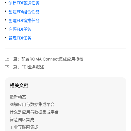
介
创建FDI普通任务
绍
创建FDI组合任务
创建FDI编排任务
计
费
启停FDI任务
说
管理FDI任务
明
快
上一篇：配置ROMA Connect集成应用授权
速
下一篇：FDI业务概述
入
门
相关文档
用
户
最新动态
指
图解应用与数据集成平台
南
什么是应用与数据集成平台
智慧园区集成
开
工业互联网集成
始