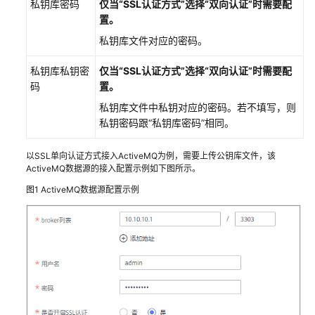
私钥库密码
仅当“SSL认证方式”选择“双向认证”时需要配
接
置。
入
私钥库文件对应的密码。
数
据
私钥库私钥密
仅当“SSL认证方式”选择“双向认证”时需要配
源
码
置。
接
私钥库文件中私钥对应的密码。若不填写，则
入
私钥密码跟“私钥库密码”相同。
数
据
以SSL单向认证方式接入ActiveMQ为例，需要上传公钥库文件，该
源
ActiveMQ数据源的接入配置示例如下图所示。
概
图1
ActiveMQ数据源配置示例
述
ROMA
Connect
接
入
API
数