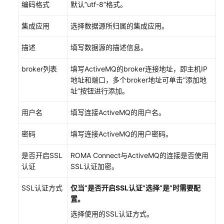
通
编码格式
默认“utf-8”格式。
过
IAM
集成应用
选择数据源所归属的集成应用。
授
予
描述
填写数据源的描述信息。
使
用
broker列表
填写ActiveMQ的broker连接地址，即主机IP
ROMA
地址和端口，多个broker地址可单击“添加地
Connect
址”按钮进行添加。
的
权
用户名
填写连接ActiveMQ的用户名。
限
密码
填写连接ActiveMQ的用户密码。
实
是否开启SSL
ROMA Connect与ActiveMQ的连接是否使用
例
认证
SSL认证加密。
管
理
SSL认证方式
仅当“是否开启SSL认证”选择“是”时需要配
置。
配
置
选择使用的SSL认证方式。
集