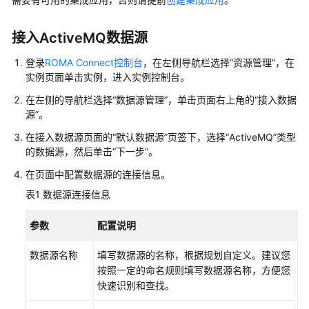
说
明
接入ActiveMQ数据源
快
速
登录
ROMA Connect控制台
，在左侧导航栏选择“资源管理”，在
实例页面单击实例，进入实例控制台。
入
门
在左侧的导航栏选择“数据源管理”，单击页面右上角的“接入数据
源”。
用
在接入数据源页面的“默认数据源”页签下，选择“ActiveMQ”类型
户
的数据源，然后单击“下一步”。
指
南
在页面中配置数据源的连接信息。
表1
数据源连接信息
开
始
参数
配置说明
使
用
数据源名称
填写数据源的名称，根据规划自定义。建议您
ROMA
按照一定的命名规则填写数据源名称，方便您
Connect
快速识别和查找。