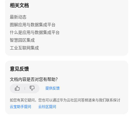
相关文档
ROMA
Connect
最新动态
接
图解应用与数据集成平台
入
什么是应用与数据集成平台
DB2
智慧园区集成
数
工业互联网集成
据
源
意见反馈
ROMA
Connect
文档内容是否对您有帮助？
接
提供反馈
入
DIS
如您有其它疑问，您也可以通过华为云社区问答频道来与我们联系探讨
数
云宝助手提问
云社区提问
据
源
ROMA