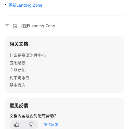
入
更新Landing Zone
门
用
下一篇：搭建Landing Zone
户
指
南
相关文档
Landing
什么是资源治理中心
Zone
应用场景
管
产品功能
理
约束与限制
基本概念
搭
建
Landing
意见反馈
Zone
文档内容是否对您有帮助？
查
提供反馈
看