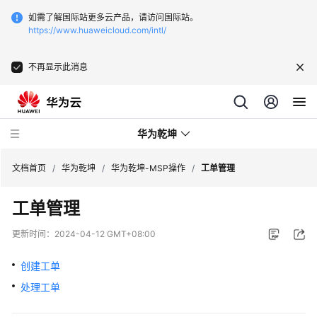
如需了解国际站更多云产品，请访问国际站。
https://www.huaweicloud.com/intl/
不再显示此消息
华为乾坤
文档首页
/
华为乾坤
/
华为乾坤-MSP操作
/
工单管理
工单管理
安
全
更新时间：
2024-04-12 GMT+08:00
云
服
创建工单
务
处理工单
云