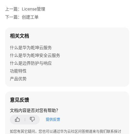
管
上一篇：License管理
理
网
下一篇：创建工单
络
相关文档
华
为
什么是华为乾坤云服务
乾
什么是华为乾坤安全云服务
坤
解
什么是边界防护与响应
决
功能特性
方
产品优势
案
华
意见反馈
为
乾
文档内容是否对您有帮助？
坤
提供反馈
APP
如您有其它疑问，您也可以通过华为云社区问答频道来与我们联系探讨