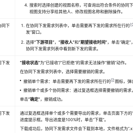
搜索时选择创建的视图名称，可查询出符合条件的协同
视图支持分享给其他人、修改视图名称和删除操作。
协同下
在协同下发需求列表中，单击需要再下发的需求所在行的
发”
窗口。
选择
“下游项目”
，
“接收人”
和
“期望接收时间”
，单击
“确定”
协同下发需求列表中看到新下发的需求。
同下发
“接收状态”
为
“已接收”
/
“已拒绝”
的需求无法操作
“撤销”
动作。
在协同下发需求列表中，选择需要撤销的需求。
撤销单个需求：单击需要再下发的需求所在行的
图标，弹
撤销单个或多个协同需求：通过复选框选择需要撤销的需求
单击
“确定”
，撤销成功。
同下发
通过复选框选择单个或多个需要导出的需求，单击页面下方的
进度提示框。导出进度是100%时，单击
“下载”
。
下载成功后，协同下发需求文件会下载到本地，文件格式为
“.x