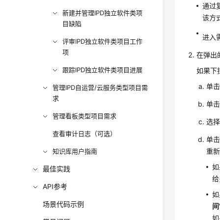
通过
新建并管理IPD独立软件类项
该方
目缺陷
进入
评审IPD独立软件类项目工作
项
在弹出
跟踪IPD独立软件类项目进展
如果下
单
管理IPD自运营/云服务类型项目需
求
单
管理看板类型项目需求
选
查看审计日志（可选）
单
重
知识库用户指南
如
最佳实践
给
API参考
如
场景代码示例
间
如