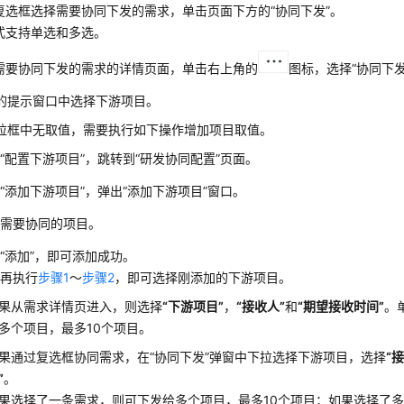
复选框选择需要协同下发的需求，单击页面下方的
“协同下发”
。
式支持单选和多选。
需要协同下发的需求的详情页面，单击右上角的
图标，选择
“协同下发
的提示窗口中选择下游项目。
拉框中无取值，需要执行如下操作增加项目取值。
击
“配置下游项目”
，跳转到
“研发协同配置”
页面。
击
“添加下游项目”
，弹出
“添加下游项目”
窗口。
择需要协同的项目。
击
“添加”
，即可添加成功。
新再执行
步骤1
～
步骤2
，即可选择刚添加的下游项目。
果从需求详情页进入，则选择
“下游项目”
，
“接收人”
和
“期望接收时间”
。
多个项目，最多10个项目。
果通过复选框协同需求，在
“协同下发”
弹窗中下拉选择下游项目，选择
“
”
。
果选择了一条需求，则可下发给多个项目，最多10个项目；如果选择了