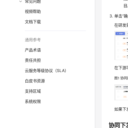
常见问题
目
视频帮助
单击
“确
文档下载
在研发
通用参考
产品术语
责任共担
在下游
云服务等级协议（SLA）
图1
协同
白皮书资源
支持区域
系统权限
如果下
协同下