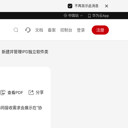
不再显示此消息
中国站
华为云App
文档
备案
控制台
登录
注册
新建并管理IPD独立软件类
分享
查看PDF
协同接收需求会展示在
“协