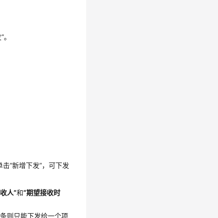
”
。
单击
“新增下发”
，可下发
接收人”
和
“期望接收时
多条则只能下发给一个项