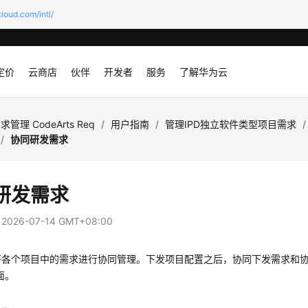
loud.com/intl/
定价
云商店
伙伴
开发者
服务
了解华为云
求管理 CodeArts Req
/
用户指南
/
管理IPD独立软件类型项目需求
/
/
协同研发需求
研发需求
：
2026-07-14 GMT+08:00
将各个项目中的需求进行协同管理。下发项目配置之后，协同下发需求和
面。