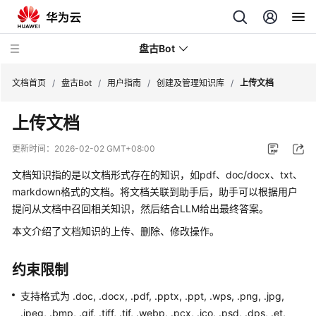
盘古Bot
文档首页
/
盘古Bot
/
用户指南
/
创建及管理知识库
/
上传文档
上传文档
最
新
更新时间：
2026-02-02 GMT+08:00
动
态
文档知识指的是以文档形式存在的知识，如pdf、doc/docx、txt、
markdown格式的文档。将文档关联到助手后，助手可以根据用户
产
提问从文档中召回相关知识，然后结合LLM给出最终答案。
品
本文介绍了文档知识的上传、删除、修改操作。
介
绍
约束限制
快
支持格式为 .doc, .docx, .pdf, .pptx, .ppt, .wps, .png, .jpg,
速
.jpeg, .bmp, .gif, .tiff, .tif, .webp, .pcx, .ico, .psd, .dps, .et,