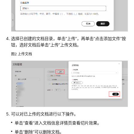
服
务
创
建
及
选择已创建的文档目录，单击“上传”，再单击“点击添加文件”按
管
钮，选好文档后单击“上传”上传文档。
理
知
图2
上传文档
识
库
创
建
知
识
库
可以对已上传的文档进行以下操作。
上
单击“查看”进入文档信息详情页查看切片效果。
传
单击“删除”可以删除文档。
文