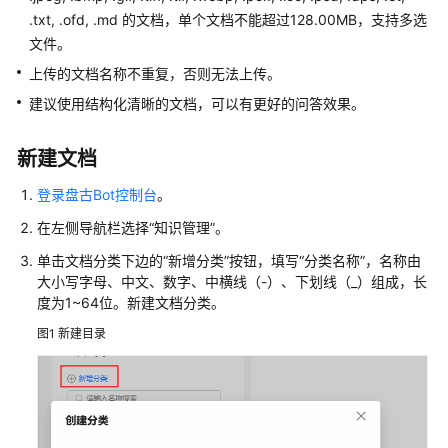
入
.txt, .ofd, .md 的文档，单个文档不能超过128.00MB，支持多选
门
文件。
用
上传的文档名称不重复，否则无法上传。
户
建议使用结构化清晰的文档，可以有更好的问答效果。
指
南
新建文档
使
登录盘古Bot控制台
。
用
流
在左侧导航栏选择“知识管理”。
程
单击文档分类下边的“新增分类”按钮，填写“分类名称”，名称由
大小写字母、中文、数字、中横线（-）、下划线（_）组成，长
准
度为1~64位。新建文档分类。
备
图1
新建目录
工
作
开
通