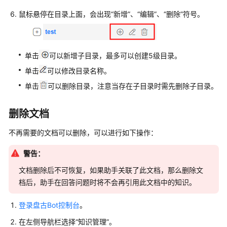
档
鼠标悬停在目录上面，会出现“新增”、“编辑”、“删除”符号。
创
建
单击
可以新增子目录，最多可以创建5级目录。
FAQ
单击
可以修改目录名称。
创
单击
可以删除目录，注意当存在子目录时需先删除子目录。
建
及
删除文档
管
理
不再需要的文档可以删除，可以进行如下操作：
助
手
警告：
文档删除后不可恢复，如果助手关联了此文档，那么删除文
体
验
档后，助手在回答问题时将不会再引用此文档中的知识。
对
话
登录盘古Bot控制台
。
助
在左侧导航栏选择“知识管理”。
手