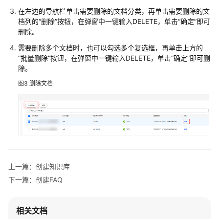
在左边的导航栏单击需要删除的文档分类，再单击需要删除的文
档列的“删除”按钮，在弹窗中一键输入DELETE，单击“确定”即可
技
删除。
能
编
需要删除多个文档时，也可以勾选多个复选框，再单击上方的
排
“批量删除”按钮，在弹窗中一键输入DELETE，单击“确定”即可删
除。
API
图3
删除文档
参
考
文
档
下
载
上一篇：创建知识库
下一篇：创建FAQ
通
用
参
相关文档
考