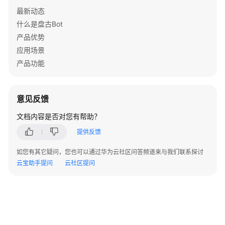
最新动态
产
什么是盘古Bot
品
产品优势
术
应用场景
语
产品功能
责
任
共
意见反馈
担
文档内容是否对您有帮助？
云
提供反馈
服
如您有其它疑问，您也可以通过华为云社区问答频道来与我们联系探讨
务
云宝助手提问
云社区提问
等
级
协
议
（SLA）