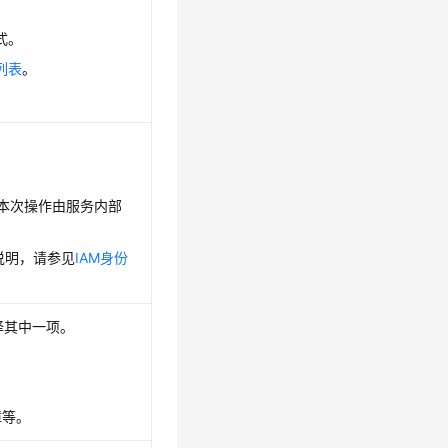
式。
列表
。
，表示本次操作由服务内部
说明，请参见
IAM身份
可选择其中一项。
障等。