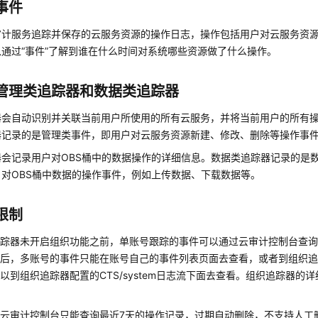
事件
审计服务追踪并保存的云服务资源的操作日志，操作包括用户对云服务资
通过“事件”了解到谁在什么时间对系统哪些资源做了什么操作。
管理类追踪器和数据类追踪器
器会自动识别并关联当前用户所使用的所有云服务，并将当前用户的所有
器记录的是管理类事件，即用户对云服务资源新建、修改、删除等操作事
会记录用户对OBS桶中的数据操作的详细信息。数据类追踪器记录的是数
户对OBS桶中数据的操作事件，例如上传数据、下载数据等。
限制
追踪器未开启组织功能之前，单账号跟踪的事件可以通过云审计控制台查
后，多账号的事件只能在账号自己的事件列表页面去查看，或者到组织追
以到组织追踪器配置的CTS/system日志流下面去查看。组织追踪器的
云审计控制台只能查询最近7天的操作记录，过期自动删除，不支持人工