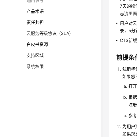
通用参考
7天的操
产品术语
志流里面
责任共担
用户对云
录，5分
云服务等级协议（SLA）
CTS新
白皮书资源
支持区域
前提条
系统权限
注册华
如果您
打
根
注
参
为用户
如果您