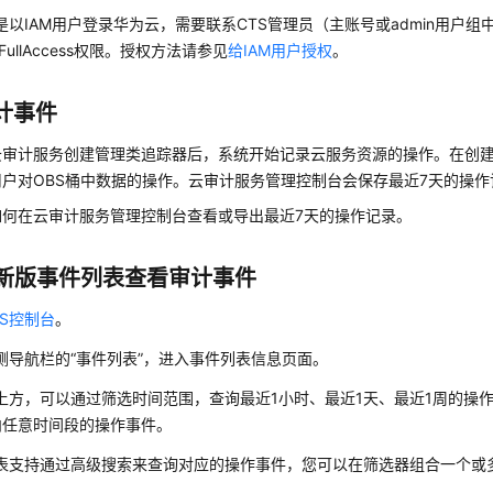
是以IAM用户登录华为云，需要联系CTS管理员（主账号或admin用户组
 FullAccess权限。授权方法请参见
给IAM用户授权
。
计事件
云审计服务创建管理类追踪器后，系统开始记录云服务资源的操作。在创
户对OBS桶中数据的操作。云审计服务管理控制台会保存最近7天的操作
如何在云审计服务管理控制台查看或导出最近7天的操作记录。
S新版事件列表查看审计事件
TS控制台
。
侧导航栏的“事件列表”，进入事件列表信息页面。
上方，可以通过筛选时间范围，查询最近1小时、最近1天、最近1周的操
内任意时间段的操作事件。
表支持通过高级搜索来查询对应的操作事件，您可以在筛选器组合一个或