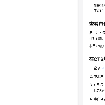
如果您
予CTS
查看审
用户进入
开始记录用
本节介绍
在CT
登录
C
单击左
在列表
近7天
事件列