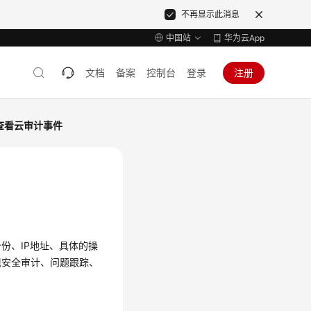
不再显示此消息
中国站
华为云App
文档
备案
控制台
登录
注册
查看云审计事件
份、IP地址、具体的操
现安全审计、问题跟踪、