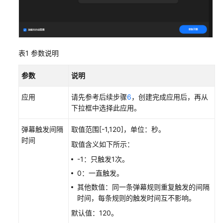
MetaStudio
服
务
服
表1
参数说明
务
概
参数
说明
览
应用
请先参考后续步骤
6
，创建完成应用后，再从
数
下拉框中选择此应用。
据
分
弹幕触发间隔
取值范围[-1,120]，单位：秒。
析
时间
取值含义如下所示：
AI
-1：只触发1次。
标
0：一直触发。
识
其他数值：同一条弹幕规则重复触发的间隔
设
时间，每条规则的触发时间互不影响。
置
默认值：120。