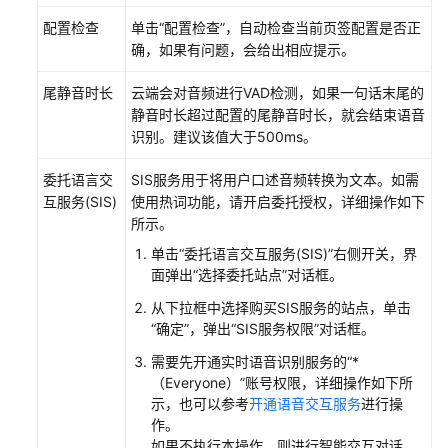
片
配置检查
单击“配置检查”，自动检查当前页签配置是否正
数
确，如果有问题，会给出相应提示。
字
人
尾静音时长
云端会对音频进行VAD检测，如果一句话末尾的
静音时长超过配置的尾静音时长，就会结束语音
智
识别。建议该值大于500ms。
能
交
委托语言交
SIS服务用于将用户口述音频转换为文本。如需
互
互服务(SIS)
使用热词功能，请开启委托授权，详细操作如下
所示。
资
单击“委托语言交互服务(SIS)”右侧开关，界
产
面弹出“选择委托站点”对话框。
管
理
从下拉框中选择购买SIS服务的站点，单击
“确定”，弹出“SIS服务权限”对话框。
使
需要先开通实时语音识别服务的“*
用
（Everyone）”账号权限，详细操作如下所
CES
示，也可以参考
开通语音交互服务
进行操
监
作。
控
如果不执行本操作，则进行智能交互对话