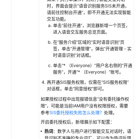
MetaStudio
时，界面会提示“语音识别服务SIS未开通，
请前往控制台开通”，即不开通无法实现智能
附
交互功能。
录
单击“前往开通”，浏览器新增一个页签，
进入语音交互服务总览页面。
最
在“服务介绍”区域的“实时语音识别”页
佳
签，单击“开通管理”，弹出“开通管理 - 实
实
时语音识别”对话框。
践
单击“* （Everyone）”用户名右侧的“开通
服务”，开通“* （Everyone）”账号。
API
参
再开通SIS服务权限，仅需在“SIS服务权限”
考
对话框，单击“同意授权”即可。
如果授权过程中出现报错信息“没有委托操作权
服
限”，可能是当前IAM用户没有权限授权，需要
务
参考
SIS委托授权失败怎么处理？
处理。
端
开启委托授权后，新增展示如下配置：
SDK
参
热词
：数字人与用户进行智能交互对话时，语
考
音识别不准确的专业词汇，可以作为热词反馈