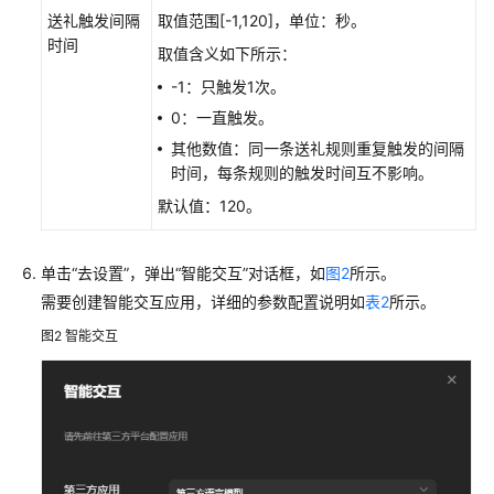
送礼触发间隔
取值范围[-1,120]，单位：秒。
视
时间
频
取值含义如下所示：
直
-1：只触发1次。
播
0：一直触发。
其他数值：同一条送礼规则重复触发的间隔
视
时间，每条规则的触发时间互不影响。
频
直
默认值：120。
播
界
面
单击“去设置”，弹出“智能交互”对话框，如
图2
所示。
说
需要创建智能交互应用，详细的参数配置说明如
表2
所示。
明
图2
智能交互
视
频
直
播
互