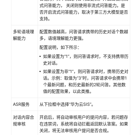
播
式问答能力， 关闭则使用非流式问答能力。是
素
否开启流式问答能力，取决于第三方大模型是否
材
支持。
多轮语境理
配置数值越高，问答请求携带的历史对话个数越
Flexus
解能力
多，语境理解能力更强。
分
身
配置说明，如下所示：
数
如果设置为“1”，则问答请求时，不支持携带历
字
史对话。
人
如果设置为非“1”，则问答请求时，携带历史对
话。示例：取值为“3”时，问答请求中会携带1
数
个最新问题，和历史最新的2轮问答。其他数
字
值的配置效果，以此类推。
人
名
ASR服务
从下拉框中选择“华为云SIS”。
片
制
对话内容合
开启后，将自动审核用户的提问内容，若问题存
作
规审核
在违禁词，系统将自动拦截返回默认答案。如果
关闭，将无法审核用户提问是否合规。
照