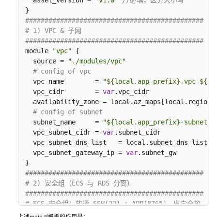
`
-- versions.tf
化
交
##############################################
付
# 1) VPC & 子网
应
##############################################
用
module 
"vpc"
 {

上
  source = 
"./modules/vpc"
架
# config of vpc
  vpc_name        = 
"${local.app_prefix}-vpc-${lo
  vpc_cidr        = 
var
.vpc_cidr

CCE+RDS
  availability_zone = local.az_maps[local.region]

完
# config of subnet
成
  subnet_name     = 
"${local.app_prefix}-subnet-$
springboot
  vpc_subnet_cidr = 
var
.subnet_cidr

自
  vpc_subnet_dns_list   = local.subnet_dns_list_ma
动
  vpc_subnet_gateway_ip = 
var
.subnet_gw

化
交
##############################################
付
# 2) 安全组（ECS 与 RDS 分离）
应
##############################################
用
# ECS 安全组：放通 SSH(22) + APP(8765)，出向全放
上
module 
"sg_ecs"
 {

上述main.tf模板的作用是：