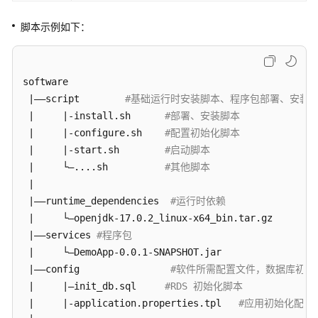
码）
脚本示例如下：
联
营
License
software 

自
动
 |——script        
#基础运行时安装脚本、程序包部署、安装
化
 |     |-install.sh      
#部署、安装脚本
部
 |     |-configure.sh    
#配置初始化脚本
署
 |     |-start.sh        
#启动脚本
对
 |     └—....sh          
#其他脚本
接
 |

方
 |——runtime_dependencies  
#运行时依赖
案
 |     └—openjdk-17.0.2_linux-x64_bin.tar.gz        
 |——services 
#程序包
自
 |     └—DemoApp-0.0.1-SNAPSHOT.jar               
#
动
 |——config                
#软件所需配置文件，数据库初始
化
 |     |—init_db.sql     
#RDS 初始化脚本
部
署
 |     |-application.properties.tpl   
#应用初始化配置
对