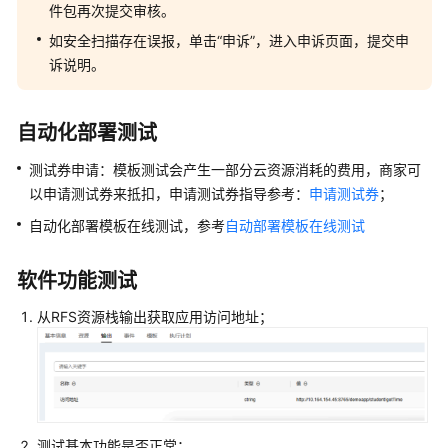
品
      remote_ip_prefix = 
var
.remote_ip_cidr

件包再次提交审核。
技
      remote_group_id  = 
null
如安全扫描存在误报，单击“申诉”，进入申诉页面，提交申
    },

术
诉说明。
    {

对
      description      = 
"Egress all"
接
      direction        = 
"egress"
方
自动化部署测试
      ethertype        = 
"IPv4"
案
      protocol         = 
null
测试券申请：模板测试会产生一部分云资源消耗的费用，商家可
      ports            = 
null
API
以申请测试券来抵扣，申请测试券指导参考：
申请测试券
；
      remote_ip_prefix = 
"0.0.0.0/0"
类
      remote_group_id  = 
null
自动化部署模板在线测试，参考
自动部署模板在线测试
商
    }

品
  ]

技
软件功能测试
术
# RDS 安全组：仅允许来自 ECS 安全组的 3306
对
从RFS资源栈输出获取应用访问地址；
module 
"sg_rds"
 {

接
  source = 
"./modules/security-group"
方
  is_secgroup_create      = 
true
案
  name_suffix             = local.name_suffix

  secgroup_name           = 
"rds-sg"
  is_delete_default_rules = 
true
管
测试基本功能是否正常；
  secgroup_rules_configuration = [
