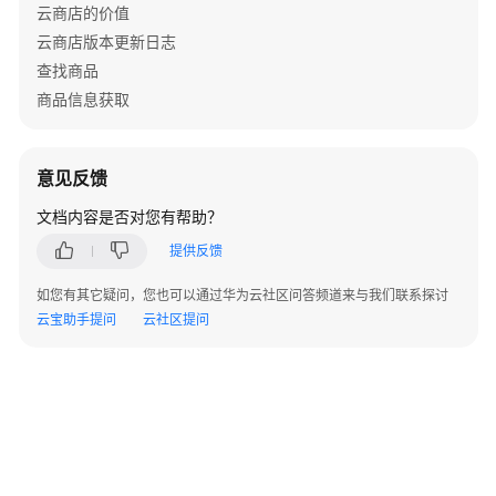
云商店的价值
# 3) RDS MySQL
布
##############################################
云商店版本更新日志
module 
"rds"
 {

查找商品
查
  source = 
"./modules/rds_mysql_single_expansion"
看
商品信息获取
  is_rds_create            = 
true
联
  charging_mode            = local.charging_mode

营
  period_unit              = local.period_unit

商
意见反馈
  period                   = local.period

品
  name_suffix              = local.name_suffix

文档内容是否对您有帮助？
审
  db_instance_name         = 
"${local.app_prefix}
核
  time_zone                = 
"UTC"
提供反馈
状
  db_availability_zone     = 
slice
(local.rds_azs,
态
  vpc_id                   = module.vpc.vpc_id

如您有其它疑问，您也可以通过华为云社区问答频道来与我们联系探讨
  subnet_id                = module.vpc.subnet_id

云宝助手提问
云社区提问
  security_group_id        = module.sg_rds.secgro
设
  flavor = data.huaweicloud_rds_flavors.rds_flavo
置
  lower_case_table_names = 
"1"
联
# db config
营
  db_engines               = local.db_type

商
  db_version               = local.db_version

品
  db_password              = 
var
.db_password

相