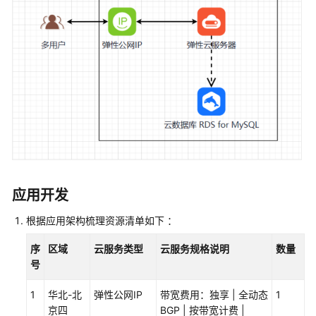
商
家
发
布
通
用
商
品
发
布
应用开发
联
营
根据应用架构梳理资源清单如下 ：
商
序
区域
云服务类型
云服务规格说明
数量
品
号
联
1
华北-北
弹性公网IP
带宽费用：独享 | 全动态
1
营
京四
BGP | 按带宽计费 |
商