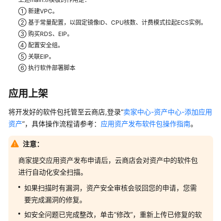
架
  source = 
"./modules/security-group"
① 新建VPC。
  is_secgroup_create      = 
true
② 基于常量配置，以固定镜像ID、CPU核数、计费模式拉起ECS实例。
常
  name_suffix             = local.name_suffix

③ 购买RDS、EIP。
见
  secgroup_name           = 
"ecs-sg"
④ 配置安全组。
问
  is_delete_default_rules = 
true
⑤ 关联EIP。
  secgroup_rules_configuration = [

题
⑥ 执行软件部署脚本
    {

      description      = 
"Allow SSH from remote"
自
      direction        = 
"ingress"
应用上架
动
      ethertype        = 
"IPv4"
部
      protocol         = 
"tcp"
将开发好的软件包托管至云商店,登录“
卖家中心-资产中心-添加应用
署
      ports            = 
"22"
资产
”，具体操作流程请参考：
应用资产发布软件包操作指南
。
商
      remote_ip_prefix = 
var
.remote_ip_cidr

品
      remote_group_id  = 
null
注意：
使
    },

用
商家提交应用资产发布申请后，云商店会对资产中的软件包
    {

进行自动化安全扫描。
      description      = 
"Allow APP 8080 from rem
镜
      direction        = 
"ingress"
如果扫描时有漏洞，资产安全审核会驳回您的申请，您需
像
      ethertype        = 
"IPv4"
要完成漏洞的修复。
类
      protocol         = 
"tcp"
商
如安全问题已完成整改，单击“修改”，重新上传已修复的软
      ports            = 
"8765"