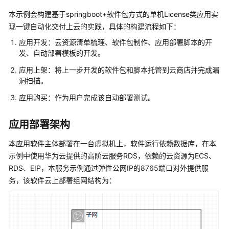
家
指
本示例会构建基于springboot+软件包方式的单机License类应用实
南
现一键自动化交付上云的实践，具体的构建流程如下：
应用开发：云资源清单梳理、软件包制作、应用部署脚本的开
为
发、自动部署模板的开发。
什
么
应用上架：将上一步开发的软件包和脚本托管到云商店并完成漏
洞扫描。
要
加
应用购买：作为用户完成该自动部署测试。
入
云
应用部署架构
商
店
本应用软件主体部署在一台虚拟机上，软件运行依赖数据库，在本
示例中使用华为云提供的高阶云服务RDS，依赖的云资源为ECS、
入
RDS、EIP，本服务示例通过弹性公网IP的8765端口对外提供服
驻
务，该软件云上部署组网结构为：
云
商
店
成
为