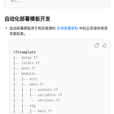
 └——...
接
说
明
自动化部署模板开发
自动部署模板用于购买梳理的
应用部署架构
中的云资源并将其
开
关联起来。
发
自
动
部
rfstemplate 

署
|
-- datas.tf
指
|
-- locals.tf
南
|
-- main.tf
|
-- modules
|   |
-- ecs|   
上
|   |
-- main.tf
传
|   |   |
-- outputs.tf
软
|   |   |
-- variables.tf
件
|   |   `
-- versions.tf
包
|   |
-- eip
和
|   |   |
-- main.tf
模