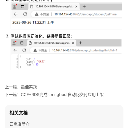
理
    {

资
      description      = 
"Allow MySQL from ECS SG
产
      direction        = 
"ingress"
与
      ethertype        = 
"IPv4"
安
      protocol         = 
"tcp"
全
测试数据库初始化、链接是否正常；
      ports            = 
"3306"
测
      remote_ip_prefix = 
var
.remote_ip_cidr

试
      remote_group_id  = 
null
    },

海
    {

顿
      description      = 
"Egress all"
测
      direction        = 
"egress"
试
      ethertype        = 
"IPv4"
      protocol         = 
null
上一篇：最佳实践
提
      ports            = 
null
下一篇：CCE+RDS完成springboot自动化交付应用上架
交
      remote_ip_prefix = 
var
.remote_ip_cidr

      remote_group_id  = 
null
联
    }

营
相关文档
  ]

商
品
云商店简介
##############################################
发