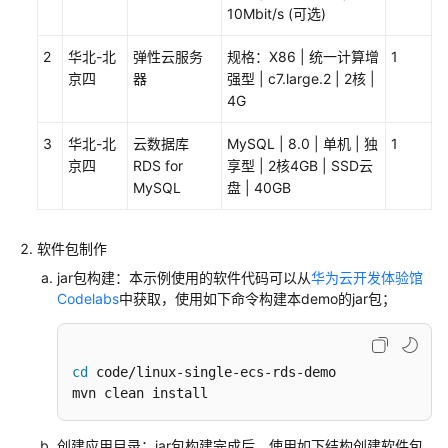
10Mbit/s (可选)
品
发
2
华北-北
弹性云服务
规格：X86 | 统一计算增
1
布
京四
器
强型 | c7.large.2 | 2核 |
总
4G
览
3
华北-北
云数据库
MySQL | 8.0 | 单机 | 独
1
准
京四
RDS for
享型 | 2核4GB | SSD云
备
MySQL
盘 | 40GB
发
布
联
软件包制作
营
jar包构建：本示例使用的软件代码可以从
华为云开发体验馆
商
Codelabs
中获取，使用如下命令构建本demo的jar包；
品
商
cd
 code/linux-single-ecs-rds-demo

业
mvn clean install 
合
作
评
创建应用目录：jar包构建完成后，使用如下结构创建软件包