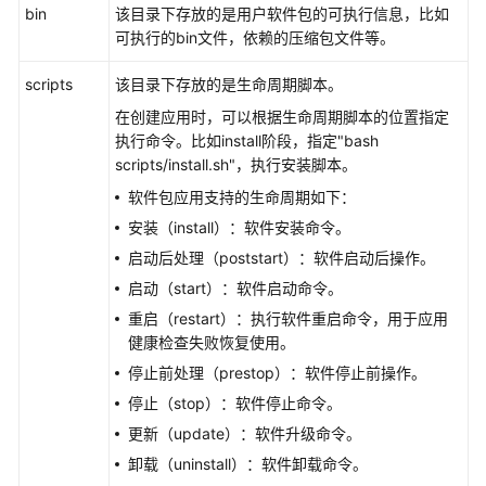
术
bin
该目录下存放的是用户软件包的可执行信息，比如
对
可执行的bin文件，依赖的压缩包文件等。
接
方
scripts
该目录下存放的是生命周期脚本。
案
在创建应用时，可以根据生命周期脚本的位置指定
执行命令。比如install阶段，指定"bash
联
scripts/install.sh"，执行安装脚本。
营
软件包应用支持的生命周期如下：
License
安装（install）：软件安装命令。
类
商
启动后处理（poststart）：软件启动后操作。
品
启动（start）：软件启动命令。
技
重启（restart）：执行软件重启命令，用于应用
术
健康检查失败恢复使用。
对
接
停止前处理（prestop）：软件停止前操作。
方
停止（stop）：软件停止命令。
案
更新（update）：软件升级命令。
（授
卸载（uninstall）：软件卸载命令。
权