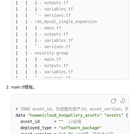
|   |   |
-- outputs.tf
板
|   |   |
-- variables.tf
测
|   |   `
-- versions.tf
试
|   |
-- rds_mysql_single_expansion
|   |   |
-- main.tf
最
|   |   |
-- outputs.tf
佳
|   |   |
-- variables.tf
实
|   |   `
-- versions.tf
践
|   |
-- security-group
|   |   |
-- main.tf
|   |   |
-- outputs.tf
Linux
|   |   |
-- variables.tf
单
|   |   `
-- versions.tf
机
|   `
-- vpc
ECS+RDS
main.tf模板。
|       |
-- main.tf
完
|       |
-- outputs.tf
成
|       |
-- variables.tf
springboot
# TODO asset_id，为创建的资产id；asset_version，资
|       `
-- versions.tf
单
data 
"huaweicloud_koogallery_assets"
"assets"
 {

|
-- outputs.tf
机
  asset_id      = 
""
//必填
|
-- providers.tf
自
  deployed_type = 
"software_package"
|
-- variables.tf
动
  asset_version = 
"v1.0"
//必填，区分大小写