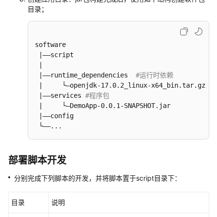
估
目录；
完
成
software

技
 |——script

术
 |

对
 |——runtime_dependencies  
#运行时依赖
接
 |     └—openjdk-17.0.2_linux-x64_bin.tar.gz   
 |——services 
#程序包
联
 |     └—DemoApp-0.0.1-SNAPSHOT.jar            
营
 |——config

SaaS
 └——...
类
商
品
部署脚本开发
联
分别完成下列脚本的开发，并将脚本置于script目录下：
营
KIT
与
目录
说明
技