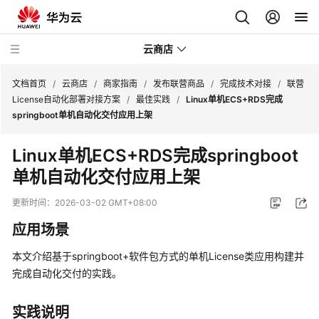
云商店
文档首页
/
云商店
/
商家指南
/
发布联营商品
/
完成技术对接
/
联营
License自动化部署对接方案
/
最佳实践
/
Linux单机ECS+RDS完成
springboot单机自动化交付应用上架
云
商
Linux单机ECS+RDS完成springboot
店
单机自动化交付应用上架
介
绍
更新时间：
2026-03-02 GMT+08:00
用
应用场景
户
指
本文介绍基于springboot+软件包方式的单机License类应用构建并
南
完成自动化交付的实践。
商
实践说明