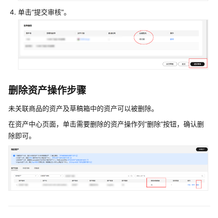
常
单击“提交审核”。
营
销
销
售
商
品
删除资产操作步骤
交
未关联商品的资产及草稿箱中的资产可以被删除。
付
在资产中心页面，单击需要删除的资产操作列“删除”按钮，确认删
验
除即可。
收
开
票
结
算
持