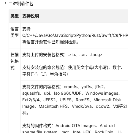
二进制软件包
商
家
类型
支持说明
发
语言
支持
布
类型
C/C++/Java/Go/JavaScript/Python/Rust/Swift/C#/PHP
通
等语言开源软件已知漏洞检测。
用
商
扫描
支持上传的安装包格式：.zip、.tar、.tar.gz
品
包格
支持安装包的命名规范：使用英文字母(大小写)、数字、
式
发
字符(“-”、“_”、半角括号)
布
联
支持文件的内容格式：cramfs、yaffs、jffs2、
营
squashfs、ubi、Iso 9660/UDF、Windows images、
商
Ext2/3/4、JFFS2、UBIFS、RomFS、Microsoft Disk
品
Image、Macintosh HFS、Vmdk/ova、qcow2、Vdi等21
种。
联
营
支持的固件格式：Android OTA Images、Android
商
sparse file system、mot、Intel HEX、RockChip、U-