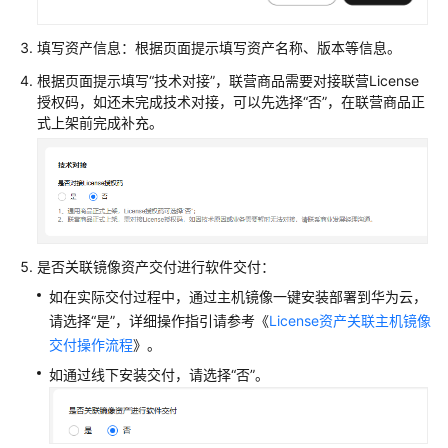
接
说
填写资产信息：根据页面提示填写资产名称、版本等信息。
明
根据页面提示填写“技术对接”，联营商品需要对接联营License
授权码，如还未完成技术对接，可以先选择“否”，在联营商品正
开
式上架前完成补充。
发
自
动
部
署
指
南
是否关联镜像资产交付进行软件交付：
如在实际交付过程中，通过主机镜像一键安装部署到华为云，
上
请选择“是”，详细操作指引请参考《
License资产关联主机镜像
传
交付操作流程
》。
软
如通过线下安装交付，请选择“否”。
件
包
和
模