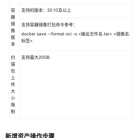
术
对
容
支持的版本：20.10及以上
接
器
方
镜
支持容器镜像打包命令参考：
案
像
docker save --format oci -o <输出文件名.tar> <镜像名:
版
标签>
本
联
营
扫
支持最大20GB
License
描
类
包
商
上
品
传
技
大
术
小
对
限
接
制
方
案
（授
权
新增资产操作步骤