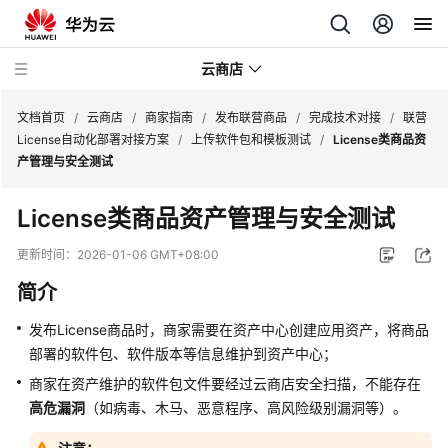
云商店
文档首页
/
云商店
/
商家指南
/
发布联营商品
/
完成技术对接
/
联营
License自动化部署对接方案
/
上传软件包和模板测试
/
License类商品资
产管理与安全测试
云
商
License类商品资产管理与安全测试
店
介
更新时间：
2026-01-06 GMT+08:00
绍
简介
用
发布License商品时，商家需要在资产中心创建应用资产，将商品
户
部署的软件包、软件版本等信息维护到资产中心；
指
南
商家在资产维护的软件包文件要经过云商店安全扫描，不能存在
高危漏洞
（如病毒、木马、恶意程序、高风险级别漏洞等）。
商