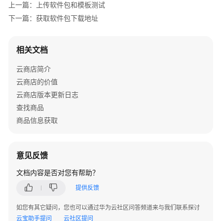
上一篇：上传软件包和模板测试
续
运
下一篇：获取软件包下载地址
营
相关文档
中
资
云商店简介
出
云商店的价值
海
云商店版本更新日志
商
查找商品
家
商品信息获取
常
见
问
意见反馈
题
文档内容是否对您有帮助？
客
提供反馈
户
服
如您有其它疑问，您也可以通过华为云社区问答频道来与我们联系探讨
务
云宝助手提问
云社区提问