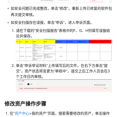
测
如安全问题已完成整改，单击“修改”，重新上传已修复的软件包
试
再次提交审核。
如安全扫描存在误报，单击“申诉”，进入申诉页面。
海
顿
请在
下载的“
安全扫描报告
”
表格中的F、G、H列填写误报结
测
论并保存。
试
提
交
联
单击“申诉举证材料”上传填写后的文件，在右下方单击“提
营
交”，资产状态将变更为“审核中”，提交之后工作人员会在3
商
个工作日内审核。
品
发
布
修改资产操作步骤
查
看
在“
资产中心
>我的资产”页面，搜索需要修改的资产，单击操作
联