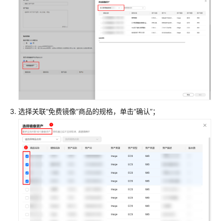
增、
删
除
部
署
模
板
操
作
方
选择关联“免费镜像”商品的规格，单击“确认”；
式
最
佳
实
践
常
见
问