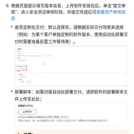
板
根据页面提示填写版本信息、上传软件安装包后，单击“提交审
核”：进入安全测试审核阶段，并提交完成后可
查看资产审核状
测
态
试
是否定制化交付：默认选择否，请根据实际交付场景来选择
License
（例如：为某个客户单独定制的软件版本、使用自动化部署交
类
付时需要准备前置工作等场景）。
商
品
资
产
管
理
与
安
部署脚本：如需对接自动化部署交付，请把软件的部署脚本文
全
件上传至此处；
测
试
获
取