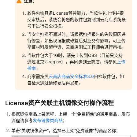
注意：
软
件
软件包需具备License管控能力，当软件包上传并提
包
交审核后，系统会将您的软件包复制到云商店系统账
下
号下进行安全扫描。
载
当安全扫描不通过时，请根据扫描报告的失败原因进
地
行修复，如出现误报或修复后对业务有影响，可上传
址
举证材料发起申诉，云商店测试工程师会进行审核。
当软件包大于1G时，请先上传到OBS（目前只支持
自
通过北京四region），再同步到云商店，请参见
上传
动
指南
。
部
商家需按照
云商店商品安全标准3.0
自检软件包，如
署
自检未通过请修复后再发布。
模
板
在
License资产关联主机镜像交付操作流程
线
测
根据镜像商品上架流程，上架一个“免费镜像”的通用商品，发布
试
流程请参考
发布镜像类商品
；
单击“关联镜像资产”，选择已上架“免费镜像”的商品名称；
新