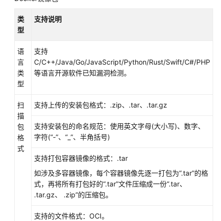
估
类
支持说明
完
型
成
语
支持
技
言
C/C++/Java/Go/JavaScript/Python/Rust/Swift/C#/PHP
术
类
等语言开源软件已知漏洞检测。
对
型
接
扫
支持上传的安装包格式：.zip、.tar、.tar.gz
联
描
营
支持安装包的命名规范：使用英文字母(大小写)、数字、
包
SaaS
字符(“-”、“_”、半角括号)
格
类
式
商
支持打包容器镜像的格式：.tar
品
联
如涉及多容器镜像，每个容器镜像先逐一打包为“.tar”的格
营
式，再将所有打包好的“.tar”文件压缩成一份“.tar、
KIT
.tar.gz、 .zip”的压缩包。
与
技
支持的文件格式：OCI。