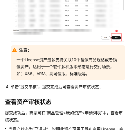
题
自
动
部
署
商
品
注意：
使
一个License资产最多支持关联10个镜像商品规格或者镜
用
像资产，适用于一个软件多种版本形态进行交付场景，
镜
如：X86、ARM、高可信版、标准版等。
像
类
单击“提交审核”，提交完成后可查看资产审核状态；
商
品
查看资产审核状态
技
术
提交成功后，商家可在“商品管理>我的资产>申请列表”中，查看审
对
核状态。
接
当资产状态为“已通过”，说明此资产可用于发布商用License，商