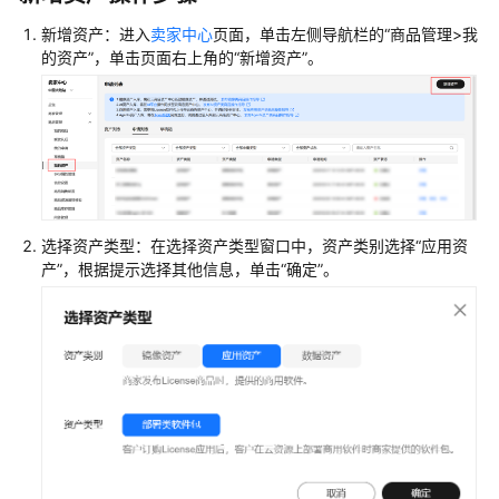
码）
新增资产：进入
卖家中心
页面，单击左侧导航栏的“商品管理>我
联
的资产”，单击页面右上角的“新增资产”。
营
License
自
动
化
部
署
选择资产类型：在选择资产类型窗口中，资产类别选择“应用资
对
产”，根据提示选择其他信息，单击“确定”。
接
方
案
自
动
化
部
署
对