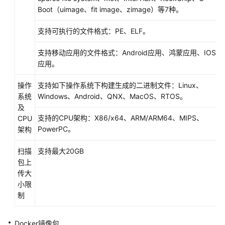
品
Boot（uimage、fit image、zimage）等7种。
发
支持可执行的文件格式：PE、ELF。
布
总
支持移动应用的文件格式：Android应用、鸿蒙应用、IOS
览
应用。
准
操作
支持如下操作系统下构建生成的二进制文件：Linux、
备
系统
Windows、Android、QNX、MacOS、RTOS。
发
及
布
支持的CPU架构：X86/x64、ARM/ARM64、MIPS、
CPU
联
PowerPC。
架构
营
商
扫描
支持最大20GB
品
包上
传大
商
小限
业
制
合
作
评
Docker镜像包