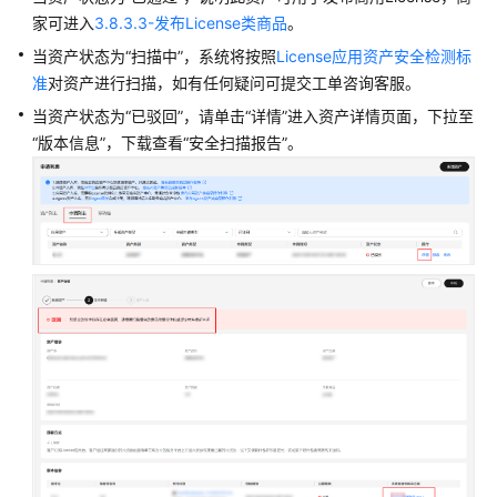
方
家可进入
3.8.3.3-发布License类商品
。
案
当资产状态为“扫描中”，系统将按照
License应用资产安全检测标
API
准
对资产进行扫描，如有任何疑问可提交工单咨询客服。
类
当资产状态为“已驳回”，请单击“详情”进入资产详情页面，
下拉至
商
“版本信息”，下载查看“安全扫描报告”
。
品
技
术
对
接
方
案
管
理
资
产
与
安
全