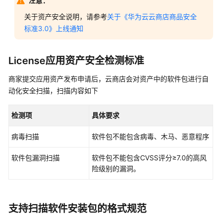
家
注意：
指
关于资产安全说明，请参考
关于《华为云云商店商品安全
南
标准3.0》上线通知
为
什
License应用资产安全检测标准
么
要
商家提交应用资产发布申请后，云商店会对资产中的软件包进行自
加
动化安全扫描，扫描内容如下
入
云
检测项
具体要求
商
店
病毒扫描
软件包不能包含病毒、木马、恶意程序
入
软件包漏洞扫描
软件包不能包含CVSS评分≥7.0的高风
驻
险级别的漏洞。
云
商
店
支持扫描软件安装包的格式规范
成
为