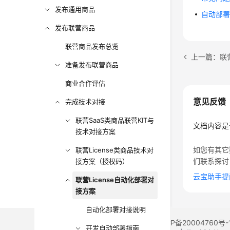
发布通用商品
自动部
发布联营商品
联营商品发布总览
上一篇：联营
准备发布联营商品
商业合作评估
意见反馈
完成技术对接
联营SaaS类商品联营KIT与
文档内容是
技术对接方案
如您有其它
联营License类商品技术对
们联系探讨
接方案（授权码）
云宝助手提
联营License自动化部署对
接方案
自动化部署对接说明
©2026 Huaweicloud.com 版权所有
黔ICP备20004760号-
开发自动部署指南