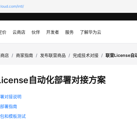
loud.com/intl/
定价
云商店
伙伴
开发者
服务
了解华为云
云商店
/
商家指南
/
发布联营商品
/
完成技术对接
/
联营Licens
License自动化部署对接方案
部署对接说明
动部署指南
件包和模板测试
践
题