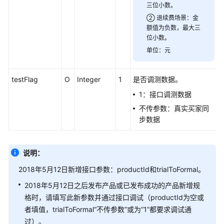
三位小数。
② 退续费场景：金
技
额值为负数，最大三
术
位小数。
对
单位：元
接
说
明
testFlag
O
Integer
1
是否调测数据。
1：接口调测数据
接
不传参数：真实买家同
口
步数据
安
全
令
说明：
牌
2018年5月12日新增接口参数：productId和trialToFormal。
基
2018年5月12日之后发布产品或已发布成功的产品新增规
础
格时，请填写此新参数并通过接口调试（productId为空或
接
者填值，trialToFormal“不传参数”或为“1”都要求调试通
口
过）。
描