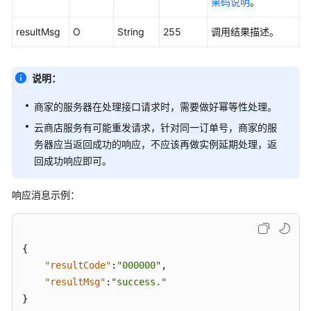
果码说明
。
源
释
resultMsg
O
String
255
调用结果描述。
放
商
说明：
品
升
商家的服务器在处理接口请求时，需要做好幂等性处理。
级
云商店服务有可能重发请求，针对同一订单号，商家的服
务器应当返回成功的响应，不应该再做实例延期处理，返
资
回成功响应即可。
源
状
响应消息示例：
态
变
更
{
查
"resultCode"
:
"000000"
,
询
"resultMsg"
:
"success."
实
}
例