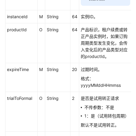
估
instanceId
M
String
64
实例ID。
完
成
productId
O
String
64
产品标识，租户续费或转
技
正产品实例时，如果订购
术
周期类型发生变化，会传
对
入变化后的产品类型对应
接
的productId。
联
expireTime
M
String
20
过期时间。
营
格式：
SaaS
yyyyMMddHHmmss
类
商
trialToFormal
O
String
2
是否是试用转正请求
品
联
不传参数：不是
营
1：是（试用转包周期）
KIT
默认不是试用转正。
与
技