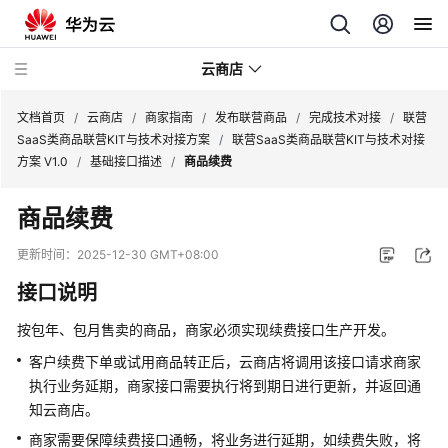
云商店
文档首页
/
云商店
/
商家指南
/
发布联营商品
/
完成技术对接
/
联营
SaaS类商品联营KIT与技术对接方案
/
联营SaaS类商品联营KIT与技术对接
方案 V1.0
/
基础接口描述
/
商品续费
云
商
商品续费
店
介
更新时间：
2025-12-30 GMT+08:00
绍
接口说明
用
按包年、包月售卖的商品，商家必须实现续费接口生产开发。
户
指
客户续费下单或试用商品转正后，云商店将调用该接口请求商家
南
执行业务延期，商家接口需要执行将到期日进行更新，并返回通
知云商店。
商
商家需要保障续费接口通畅，将业务进行延期，如续费失败，将