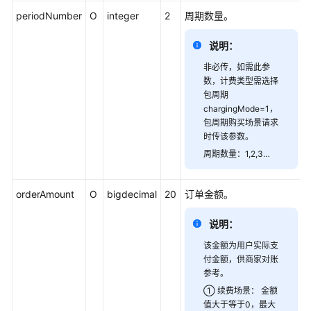
方
periodNumber
O
integer
2
周期数量。
案
V2.0
说明：
联
非必传，如需此参
营
数，计费类型需选择
包周期
SaaS
chargingMode=1，
类
包周期购买场景请求
商
时传该参数。
品
周期数量：1,2,3…
联
营
KIT
orderAmount
O
bigdecimal
20
订单金额。
与
技
说明：
术
该金额为用户实际支
对
付金额，供商家对账
接
参考。
方
① 续费场景： 金额
案
值大于等于0，最大
V1.0