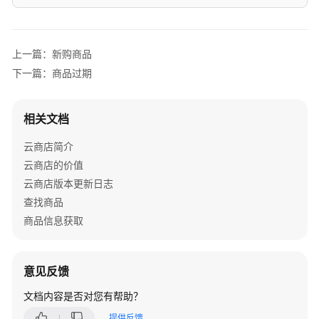
信
息
上一篇：新购商品
账
下一篇：商品过期
号
同
步
相关文档
接
口
云商店简介
描
云商店的价值
述
云商店版本更新日志
查找商品
基
础、
商品信息获取
账
号
同
意见反馈
步
文档内容是否对您有帮助？
接
口
提供反馈