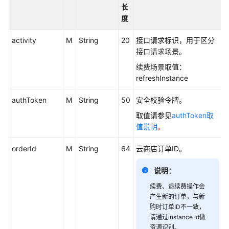
长
品
度
发
布
activity
M
String
20
接口请求标识，用于区分
总
接口请求场景。
览
续费场景取值：
准
refreshInstance
备
authToken
M
String
50
安全校验令牌。
发
布
取值请参见
authToken取
联
值说明
。
营
商
orderId
M
String
64
云商店订单ID。
品
说明：
商
续费、退续费操作会
业
产生新的订单，与新
合
购时订单ID不一致，
作
请通过instance Id做
评
资源识别。