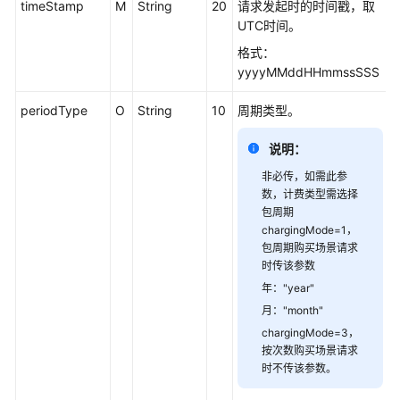
timeStamp
M
String
20
请求发起时的时间戳，取
术
UTC时间。
对
接
格式：
方
yyyyMMddHHmmssSSS
案
periodType
O
String
10
周期类型。
联
营
说明：
SaaS
非必传，如需此参
类
数，计费类型需选择
商
包周期
品
chargingMode=1，
联
包周期购买场景请求
营
时传该参数
KIT
年："year"
与
月："month"
技
chargingMode=3，
术
按次数购买场景请求
对
时不传该参数。
接