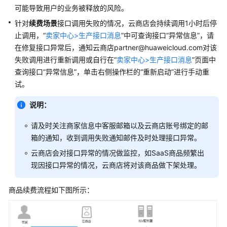
家
可能导致用户的业务被释放的风险。
指
南
针对
续费场景
接口调用失败的情况，云商店会持续调用1小时后停
止调用，“
卖家中心>生产接口消息
”中可查询接口“异常信息”，请
为
在修复接口异常后，通知云商店partner@huaweicloud.com对该
什
失败调用进行重新调用或自行在“
卖家中心>生产接口消息
”页面中
么
查询接口“异常信息”，单击右侧操作栏的“重新启动”进行手动重
要
试。
加
入
说明：
云
商
请及时关注商家信息中客服邮箱以及云商店账号绑定的邮
店
箱的通知，收到调用失败通知邮件及时处理接口异常。
云商店会对接口异常的情况做监控，如SaaS商品频繁出
入
现因接口异常的情况，云商店将对该商品做下架处理。
驻
云
商品续费流程如下图所示：
商
店
成
为