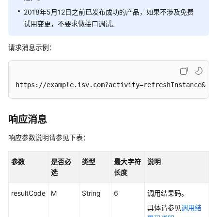
述
2018年5月12日之前已发布成功的产品，如果不涉及免费
试用变更，不要求做接口调试。
新
购
请求消息示例：
商
品
https://example.isv.com?activity=refreshInstance& ex
商
品
续
费
响应消息
响应参数说明请参见下表：
商
品
过
参数
是否必
类型
最大字符
说明
期
选
长度
resultCode
M
String
6
调用结果码。
商
品
具体请参见
调用结
资