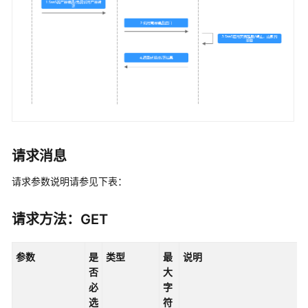
商
家
发
布
通
用
商
品
请求消息
发
请求参数说明请参见下表：
布
联
营
请求方法：GET
商
品
参数
是
类型
最
说明
否
大
联
必
字
营
选
符
商