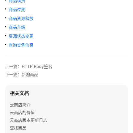
商品续费
户
指
商品过期
南
商品资源释放
商品升级
商
家
资源状态变更
指
查询实例信息
南
为
上一篇：HTTP Body签名
什
下一篇：新购商品
么
要
加
相关文档
入
云
云商店简介
商
云商店的价值
店
云商店版本更新日志
查找商品
入