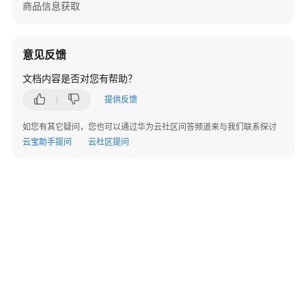
驻
商品信息获取
云
商
店
意见反馈
成
文档内容是否对您有帮助？
为
商
提供反馈
家
如您有其它疑问，您也可以通过华为云社区问答频道来与我们联系探讨
发
云宝助手提问
云社区提问
布
通
用
商
品
发
布
联
营