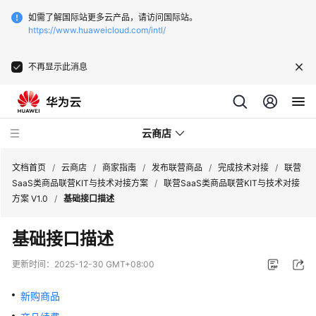
如需了解国际站更多云产品，请访问国际站。
https://www.huaweicloud.com/intl/
不再显示此消息
云商店
文档首页
/
云商店
/
商家指南
/
发布联营商品
/
完成技术对接
/
联营
SaaS类商品联营KIT与技术对接方案
/
联营SaaS类商品联营KIT与技术对接
方案 V1.0
/
基础接口描述
云
商
基础接口描述
店
介
更新时间：
2025-12-30 GMT+08:00
绍
新购商品
用