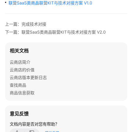
户
联营SaaS类商品联营KIT与技术对接方案 V1.0
指
南
上一篇：完成技术对接
商
下一篇：联营SaaS类商品联营KIT与技术对接方案 V2.0
家
指
南
相关文档
云商店简介
为
什
云商店的价值
么
云商店版本更新日志
要
查找商品
加
商品信息获取
入
云
商
意见反馈
店
文档内容是否对您有帮助？
入