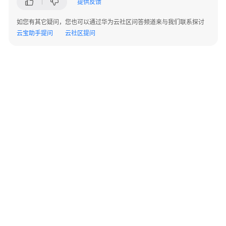
提供反馈
驻
云
如您有其它疑问，您也可以通过华为云社区问答频道来与我们联系探讨
商
云宝助手提问
云社区提问
店
成
为
商
家
发
布
通
用
商
品
发
©2026 Huaweicloud.com 版权所有
黔ICP备20004760号-14
苏B2-20130048号
A2.B1.B2-20070312
布
增值电信业务经营许可证：B1.B2-20200593 | 代理域名注册服务机构：新网、西数
联
电子营业执照
贵公网安备 52990002000093号
营