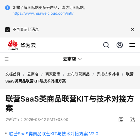
如需了解国际站更多云产品，请访问国际站。
https://www.huaweicloud.com/intl/
不再显示此消息
云商店
文档首页
/
云商店
/
商家指南
/
发布联营商品
/
完成技术对接
/
联营
SaaS类商品联营KIT与技术对接方案
云
联营SaaS类商品联营KIT与技术对接方
商
案
店
介
更新时间：
2026-03-12 GMT+08:00
绍
联营SaaS类商品联营KIT与技术对接方案 V2.0
用