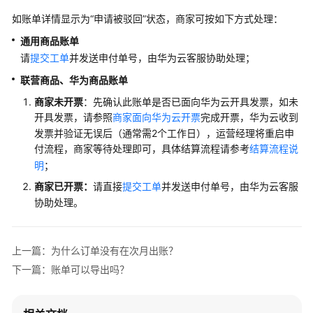
户
如账单详情显示为“申请被驳回”状态，商家可按如下方式处理：
指
南
通用商品账单
请
提交工单
并发送申付单号，由华为云客服协助处理；
商
联营商品、华为商品账单
家
指
商家未开票
：先确认此账单是否已面向华为云开具发票，如未
南
开具发票，请参照
商家面向华为云开票
完成开票，华为云收到
发票并验证无误后（通常需2个工作日），运营经理将重启申
为
付流程，商家等待处理即可，具体结算流程请参考
结算流程说
什
明
；
么
商家已开票：
请直接
提交工单
并发送申付单号，由华为云客服
要
协助处理。
加
入
云
上一篇：为什么订单没有在次月出账？
商
下一篇：账单可以导出吗？
店
入