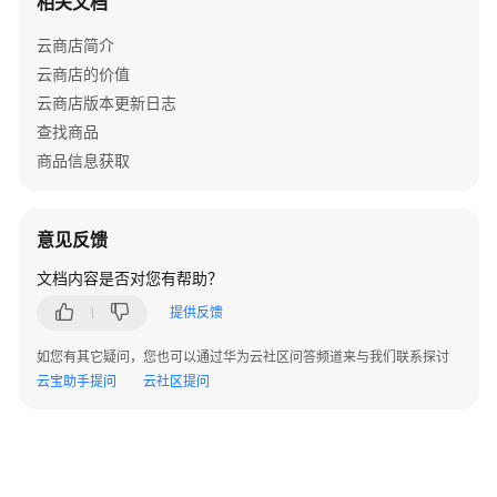
相关文档
驻
云
云商店简介
商
云商店的价值
店
云商店版本更新日志
成
为
查找商品
商
商品信息获取
家
发
意见反馈
布
文档内容是否对您有帮助？
通
用
提供反馈
商
品
如您有其它疑问，您也可以通过华为云社区问答频道来与我们联系探讨
云宝助手提问
云社区提问
发
布
联
营