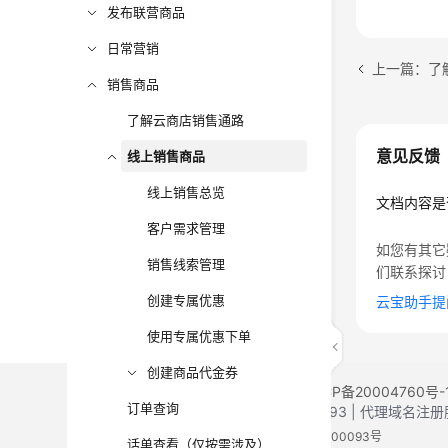
发布联营商品
日常营销
上一篇：了
销售商品
了解云商店销售通路
意见反馈
线上销售商品
线上销售总览
文档内容是
客户需求管理
如您有其它
销售线索管理
们联系探讨
创建专属优惠
云宝助手提
使用专属优惠下单
创建商品代金券
©2026 Huaweicloud.com 版权所有
黔ICP备20004760号-
订单查询
增值电信业务经营许可证：B1.B2-20200593 | 代理域名
电子营业执照
贵公网安备 52990002000093号
话单查看（仅按需涉及）