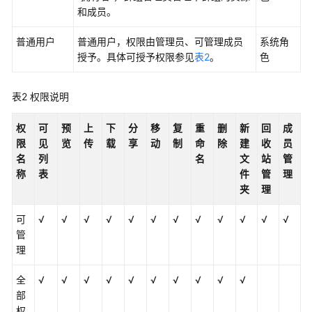
和成员。
KooDrive
服
普通用户
普通用户，权限由管理员、可管理成员
系统角
务
授予。具体可授予权限参见
表2
。
色
创
建
表2
权限说明
组
织
权
可
预
上
下
分
移
复
重
删
新
回
成
并
限
见
览
传
载
享
动
制
命
除
建
收
员
配
名
列
名
文
站
管
置
称
表
件
管
理
企
夹
理
业
云
可
√
√
√
√
√
√
√
√
√
√
√
√
空
管
间
理
企
全
√
√
√
√
√
√
√
√
√
√
业
部
版
权