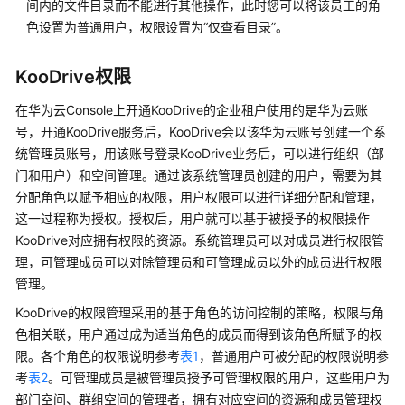
说
间内的文件目录而不能进行其他操作，此时您可以将该员工的角
明
色设置为普通用户，权限设置为“仅查看目录”。
快
KooDrive权限
速
入
在华为云Console上开通KooDrive的企业租户使用的是华为云账
门
号，开通KooDrive服务后，KooDrive会以该华为云账号创建一个系
统管理员账号，用该账号登录KooDrive业务后，可以进行组织（部
用
门和用户）和空间管理。通过该系统管理员创建的用户，需要为其
户
分配角色以赋予相应的权限，用户权限可以进行详细分配和管理，
指
这一过程称为授权。授权后，用户就可以基于被授予的权限操作
南
KooDrive对应拥有权限的资源。系统管理员可以对成员进行权限管
理，可管理成员可以对除管理员和可管理成员以外的成员进行权限
使
管理。
用
前
KooDrive的权限管理采用的基于角色的访问控制的策略，权限与角
必
色相关联，用户通过成为适当角色的成员而得到该角色所赋予的权
读
限。各个角色的权限说明参考
表1
，普通用户可被分配的权限说明参
考
表2
。可管理成员是被管理员授予可管理权限的用户，这些用户为
通
部门空间、群组空间的管理者，拥有对应空间的资源和成员管理权