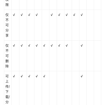
云
限
空
间
仅
√
√
√
√
√
√
√
√
√
服
不
务
可
分
审
享
计
仅
√
√
√
√
√
√
√
√
√
不
API
可
参
删
考
除
常
可
√
√
√
√
√
√
见
上
问
传/
题
下
载/
视
分
频