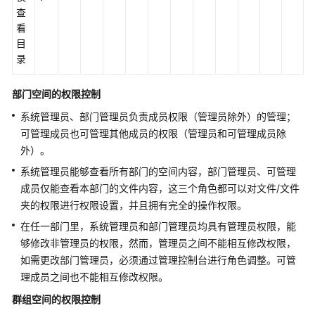
任
查
共
看
担
目
录
云
服
部门空间的权限控制
务
系统管理员、部门管理员负责成员权限（管理员除外）的管理；
等
级
可管理成员也可管理其他成员的权限（管理员和可管理成员除
协
外）。
议
系统管理员能够查看所有部门的空间内容，部门管理员、可管理
（SLA）
成员仅能查看本部门的文件内容，这三个角色都可以对文件/文件
夹的权限进行权限设置，并且拥有完全的操作权限。
白
在任一部门里，系统管理员和部门管理员均具有管理员权限，能
皮
书
够修改非管理员的权限，然而，管理员之间不能相互修改权限，
资
如需更改部门管理员，必须通过管理控制台进行角色调整。可管
源
理成员之间也不能相互修改权限。
群组空间的权限控制
支