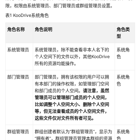
过
限，权限由系统管理员、部门管理员或群组管理员设置。
IAM
授
表1
KooDrive系统角色
予
使
角色名称
角色说明
角色类
用
型
KooDrive
的
系统管理员
系统管理员，除不能查看非本人名下的
系统角
权
个人空间下的文件以外，其他KooDrive
色
限
所有的资源均能操作。
部门管理员
精
部门管理员，拥有该权限的用户可以拥
系统角
细
有本部门的操作权限，如管理部门空间
色
化
和部门成员的个人空间。
请注意
，虽然
权
管理员可以管理部门成员的个人空间，
限
比如调整个人空间大小、删除个人空间
管
等，但无法查看成员的个人空间文件，
理
这些文件仅对文件所有者可见。
群组管理员
群组创建者默认为“群组管理员”，显示为
系统角
开
“拥有者”，群组管理员管理本群组的资源
色
通