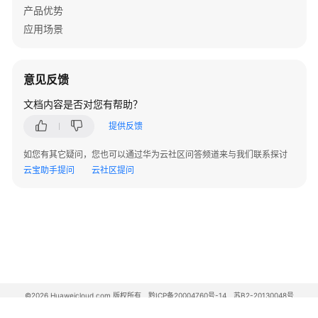
产品优势
应用场景
意见反馈
文档内容是否对您有帮助？
提供反馈
如您有其它疑问，您也可以通过华为云社区问答频道来与我们联系探讨
云宝助手提问
云社区提问
©2026 Huaweicloud.com 版权所有
黔ICP备20004760号-14
苏B2-20130048号
A2.B1.B2-20070312
增值电信业务经营许可证：B1.B2-20200593 | 代理域名注册服务机构：新网、西数