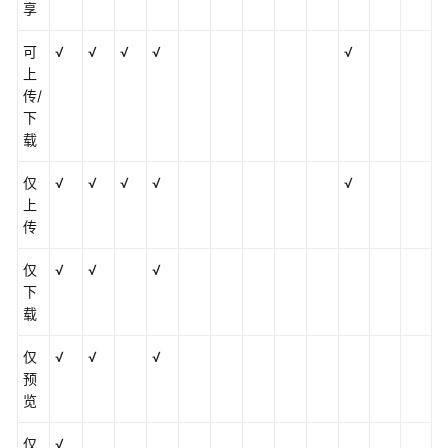
享
帮
助
可
√
√
√
√
√
上
文
传/
档
下
下
载
载
仅
√
√
√
√
√
上
通
传
用
参
仅
√
√
√
考
下
载
产
品
仅
√
√
√
术
预
语
览
责
仅
√