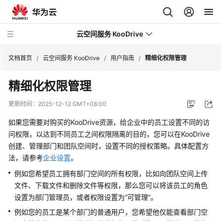
云空间服务 KooDrive
文档首页
/
云空间服务 KooDrive
/
用户指南
/
精细化权限管理
精细化权限管理
最
新
更新时间：
2025-12-12 GMT+08:00
动
态
如果您需要对购买的KooDrive资源，给企业中的员工设置不同的访
问权限，以达到不同员工之间权限隔离的目的，您可以在KooDrive
产
创建、管理部门和团队空间时，设置不同的授权策略。具体配置方
品
法，请参考
企业设置
。
介
例如您希望员工拥有部门空间的所有权限，比如向团队空间上传
绍
文件、下载文件和删除文件等权限，那么您可以将该员工的角色
设置为部门管理员，或者权限设置为“可管理”。
计
费
例如您的员工是某个部门的普通用户，您希望他仅能查看部门空