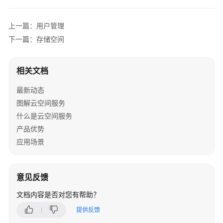
介
绍
上一篇：用户管理
计
下一篇：存储空间
费
说
相关文档
明
最新动态
快
图解云空间服务
速
什么是云空间服务
入
门
产品优势
应用场景
用
户
指
意见反馈
南
文档内容是否对您有帮助？
使
提供反馈
用