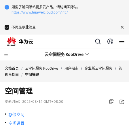
如需了解国际站更多云产品，请访问国际站。
https://www.huaweicloud.com/intl/
不再显示此消息
云空间服务 KooDrive
文档首页
/
云空间服务 KooDrive
/
用户指南
/
企业版云空间服务
/
管
理员指南
/
空间管理
最
空间管理
新
动
更新时间：
2025-03-14 GMT+08:00
态
存储空间
产
空间设置
品