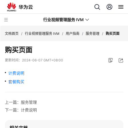
行业视频管理服务 IVM
文档首页
/
行业视频管理服务 IVM
/
用户指南
/
服务管理
/
购买页面
购买页面
产
品
更新时间：
2024-06-07 GMT+08:00
介
绍
计费说明
套餐购买
用
户
指
上一篇：服务管理
南
下一篇：计费说明
行
业