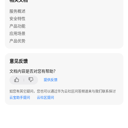
相关文档
视
频
服务概述
管
安全特性
理
服
产品功能
务
应用场景
使
产品优势
用
流
程
意见反馈
准
文档内容是否对您有帮助？
备
提供反馈
工
作
如您有其它疑问，您也可以通过华为云社区问答频道来与我们联系探讨
云宝助手提问
云社区提问
免
费
体
验