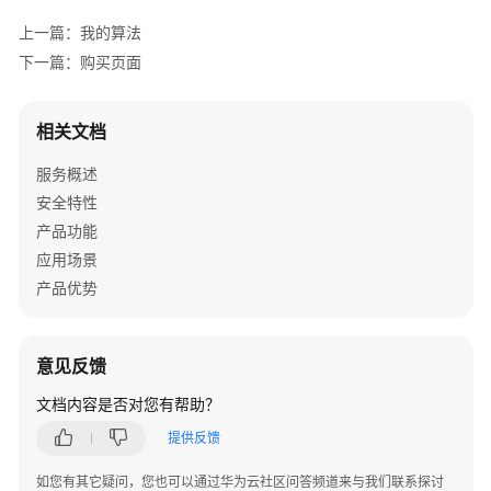
指
上一篇：我的算法
南
下一篇：购买页面
行
业
相关文档
视
频
服务概述
管
安全特性
理
服
产品功能
务
应用场景
使
产品优势
用
流
程
意见反馈
准
文档内容是否对您有帮助？
备
提供反馈
工
作
如您有其它疑问，您也可以通过华为云社区问答频道来与我们联系探讨