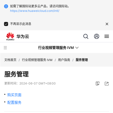
如需了解国际站更多云产品，请访问国际站。
https://www.huaweicloud.com/intl/
不再显示此消息
行业视频管理服务 IVM
文档首页
/
行业视频管理服务 IVM
/
用户指南
/
服务管理
服务管理
产
品
更新时间：
2024-06-07 GMT+08:00
介
绍
购买页面
配置服务
用
户