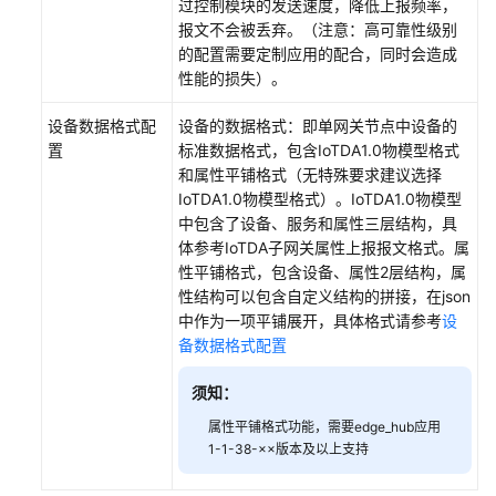
过控制模块的发送速度，降低上报频率，
见
报文不会被丢弃。（注意：高可靠性级别
问
的配置需要定制应用的配合，同时会造成
题
性能的损失）。
视
设备数据格式配
设备的数据格式：即单网关节点中设备的
频
置
标准数据格式，包含IoTDA1.0物模型格式
帮
和属性平铺格式（无特殊要求建议选择
助
IoTDA1.0物模型格式）。IoTDA1.0物模型
中包含了设备、服务和属性三层结构，具
文
体参考IoTDA子网关属性上报报文格式。属
档
性平铺格式，包含设备、属性2层结构，属
下
性结构可以包含自定义结构的拼接，在json
载
中作为一项平铺展开，具体格式请参考
设
备数据格式配置
通
须知：
用
属性平铺格式功能，需要edge_hub应用
参
1-1-38-××版本及以上支持
考