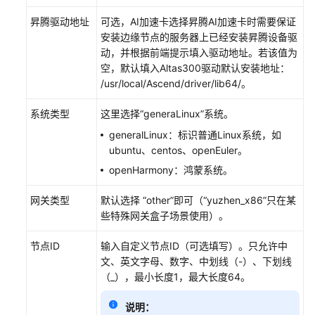
点
（Linux
昇腾驱动地址
可选，AI加速卡选择昇腾AI加速卡时需要保证
系
安装边缘节点的服务器上已经安装昇腾设备驱
统）
动，并根据前端提示填入驱动地址。若该值为
空，默认填入Altas300驱动默认安装地址：
注
/usr/local/Ascend/driver/lib64/。
册
系统类型
这里选择“generaLinux”系统。
基
础
generalLinux：标识普通Linux系统，如
版
ubuntu、centos、openEuler。
节
openHarmony：鸿蒙系统。
点
（鸿
网关类型
默认选择 “other”即可（“yuzhen_x86”只在某
蒙
些特殊网关盒子场景使用）。
系
统）
节点ID
输入自定义节点ID（可选填写）。只允许中
文、英文字母、数字、中划线（-）、下划线
注
（_），最小长度1，最大长度64。
册
专
说明：