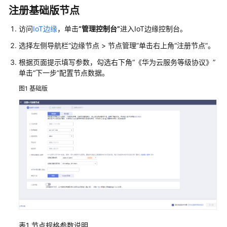
介
注册基础版节点
绍
访问
IoT边缘
，单击
“管理控制台”
进入IoT边缘控制台。
快
选择左侧导航栏
“边缘节点 > 节点管理”
单击右上角
“注册节点”
。
速
入
根据页面提示填写参数，勾选右下角“《华为云服务等级协议》”
门
单击
“下一步”
配置节点数据。
图1
基础版
用
户
指
南
从
这
里
开
始
管
表1
节点规格参数说明