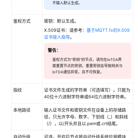
数
不输入默认生成。
采
配
鉴权方式
密钥：默认生成。
置
X.509证书：请参考：
基于MQTT.fx的X.509
数
证书接入指导
。
据
配
警告：
置
鉴权方式为“密钥”的节点，请勿在IoTDA界
面重置节点的密钥，重置密钥会导致网关与
主
IoTDA通信异常，且不可恢复。
备
配
指纹
证书文件生成的字符串（可选填写）。只能为
置
40位十六进制字符串或64位六进制字符串。
远
本地路径
输入证书文件和密钥文件在设备上的存储路
程
径，只允许字母、数字、下划线（_）和斜线
维
（/），以/开头并且以.pem或.crt结尾。
护
自动升级
可选，开启后节点将自动升级系统应用模块