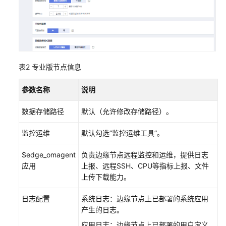
TPM
硬
件
加
密
表2
专业版节点信息
管
理
参数名称
说明
边
数据存储路径
默认（允许修改存储路径）。
缘
集
监控运维
默认勾选“监控运维工具”。
群
$edge_omagent
负责边缘节点远程监控和运维，提供日志
本
应用
上报、远程SSH、CPU等指标上报、文件
地
上传下载能力。
运
维
日志配置
系统日志：边缘节点上已部署的系统应用
管
产生的日志。
理
应用日志：边缘节点上已部署的用户定义