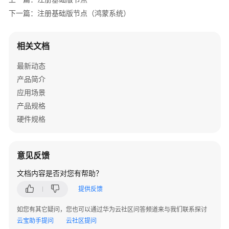
皮
下一篇：注册基础版节点（鸿蒙系统）
书
资
源
相关文档
支
最新动态
持
产品简介
区
应用场景
域
产品规格
硬件规格
系
统
权
限
意见反馈
文档内容是否对您有帮助？
提供反馈
如您有其它疑问，您也可以通过华为云社区问答频道来与我们联系探讨
云宝助手提问
云社区提问