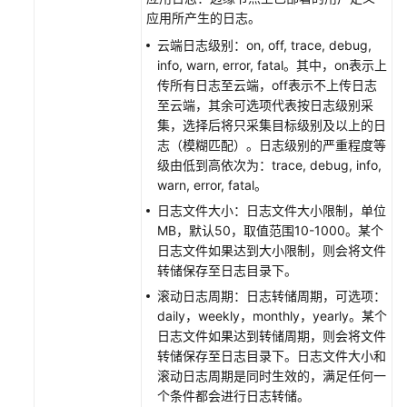
应
应用所产生的日志。
用
云端日志级别：on, off, trace, debug,
管
info, warn, error, fatal。其中，on表示上
理
传所有日志至云端，off表示不上传日志
至云端，其余可选项代表按日志级别采
应
集，选择后将只采集目标级别及以上的日
用
志（模糊匹配）。日志级别的严重程度等
模
级由低到高依次为：trace, debug, info,
板
warn, error, fatal。
管
日志文件大小：日志文件大小限制，单位
理
MB，默认50，取值范围10-1000。某个
日志文件如果达到大小限制，则会将文件
设
转储保存至日志目录下。
备
滚动日志周期：日志转储周期，可选项：
接
daily，weekly，monthly，yearly。某个
入
日志文件如果达到转储周期，则会将文件
边
转储保存至日志目录下。日志文件大小和
缘
滚动日志周期是同时生效的，满足任何一
节
个条件都会进行日志转储。
点