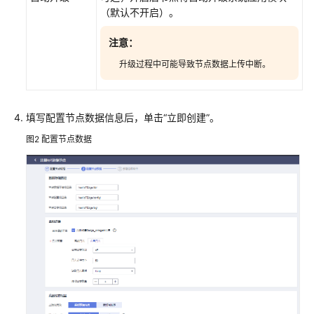
本
（默认不开启）。
地
自
注意：
治
升级过程中可能导致节点数据上传中断。
删
除
边
填写配置节点数据信息后，单击“立即创建”。
缘
图2
配置节点数据
节
点
重
装
边
缘
节
点
启
用