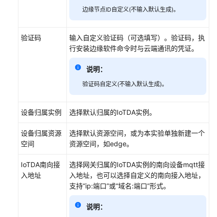
业
边缘节点ID自定义(不输入默认生成)。
版
节
点
验证码
输入自定义验证码（可选填写）。验证码，执
行安装边缘软件命令时与云端通讯的凭证。
节
点
说明：
概
验证码自定义(不输入默认生成)。
览
应
设备归属实例
选择默认归属的IoTDA实例。
用
模
设备归属资源
选择默认资源空间，或为本实验单独新建一个
块
空间
资源空间，如edge。
边
IoTDA南向接
选择网关归属的IoTDA实例的南向设备mqtt接
缘
入地址
入地址，也可以选择自定义的南向接入地址，
设
支持“ip:端口”或“域名:端口”形式。
备
说明：