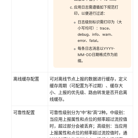
佳
应用日志需遵循如下规范打
实
印，以便进行过滤：
践
日志级别标识需打印为（大
小写均可）：trace、
API
debug、info、warn、
参
error、fatal。
考
每条日志消息以YYYY-
MM-DD日期格式作为前
SDK
缀。
参
考
离线缓存配置
可对离线节点上报的数据进行缓存，定义
缓存周期（可配置为不过期）、缓存大
场
小、上报的优先级、路由转发是否开启离
景
线缓存。
代
码
可靠性配置
可靠性级别分为“中”和“高”2种。中级别：
示
当应用上报属性和点位的频率超过流控值
例
时，超过部分会被丢弃；高级别：当应用
上报属性和点位的频率超过流控值时，通
常