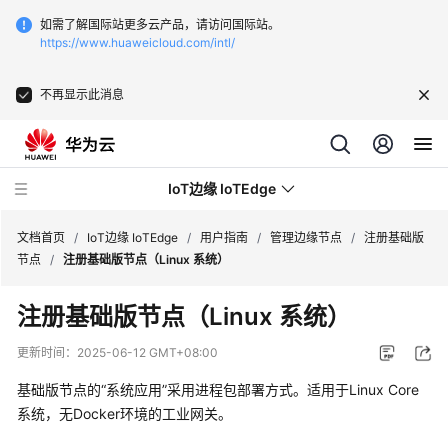
如需了解国际站更多云产品，请访问国际站。
https://www.huaweicloud.com/intl/
不再显示此消息
IoT边缘 IoTEdge
文档首页
/
IoT边缘 IoTEdge
/
用户指南
/
管理边缘节点
/
注册基础版
节点
/
注册基础版节点（Linux 系统）
最
注册基础版节点（Linux 系统）
新
动
更新时间：
2025-06-12 GMT+08:00
态
基础版节点的
“系统应用”
采用进程包部署方式。适用于Linux Core
产
系统，无Docker环境的工业网关。
品