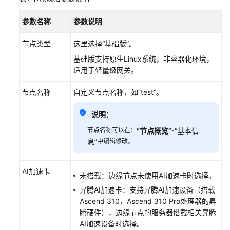
理
边
参数名称
参数说明
缘
节
节点类型
这里选择“基础版”。
点
基础版支持原生Linux系统，非容器化环境，
适用于轻量级网关。
注
册
节点名称
自定义节点名称，如
“test”
。
基
础
说明：
版
节
节点名称可以在：
“节点概览”
-
“基本信
息”
中编辑修改。
点
注
AI加速卡
未搭载：边缘节点未使用AI加速卡时选择。
册
基
昇腾AI加速卡：支持昇腾AI加速设备（搭载
础
Ascend 310，Ascend 310 Pro处理器的昇
版
腾硬件），边缘节点的服务器搭载相关昇腾
节
AI加速设备时选择。