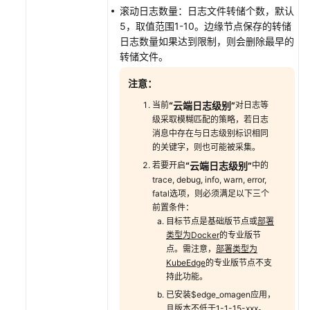
滚动日志数量：日志文件转储个数，默认
5，取值范围1-10。边缘节点保存的转储
数
日志数量如果达到限制，则会删除最早的
据
转储文件。
清
洗
注意：
路
当前
“云端日志级别”
对日志等
由
级采取模糊匹配的策略，若日志
消息中存在与日志级别标识相同
转
的关键字，则也可能被采集。
发
若要开启
“云端日志级别”
中的
trace, debug, info, warn, error,
审
fatal选项，则必须满足以下三个
计
前置条件：
目标节点是基础版节点或
部
署
开
类型为Docker
的专业版节
发
点。需注意，
部署类型为
指
KubeEdge
的专业版节点不支
南
持此功能。
已安装$edge_omagen应用，
最
且版本不低于1-1-15-xxx。