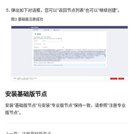
产
品
弹出如下对话框，您可以“返回节点列表”也可以“继续创建”。
术
图3
基础版注册成功
语
责
任
共
担
云
服
务
等
安装基础版节点
级
协
安装
“基础版节点”
与安装
“专业版节点”
保持一致，请参照
“注册专业
议
版节点”
。
（SLA）
白
上一篇：注册基础版节点