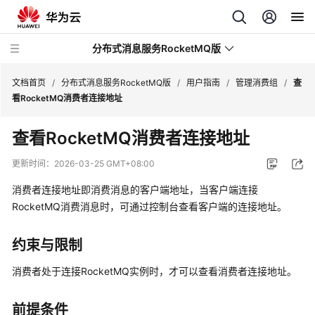
分布式消息服务RocketMQ版
文档首页
/
分布式消息服务RocketMQ版
/
用户指南
/
管理消费组
/
查
看RocketMQ消费者连接地址
最
查看RocketMQ消费者连接地址
新
动
更新时间：
2026-03-25 GMT+08:00
态
消费者连接地址即消费消息的客户端地址，当客户端连接
服
RocketMQ消费消息时，可通过控制台查看客户端的连接地址。
务
公
约束与限制
告
消费者处于连接RocketMQ实例时，才可以查看消费者连接地址。
产
品
前提条件