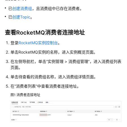
介
绍
已
创建消费组
，且消费组中已存在消费者。
已
创建Topic
。
计
费
查看RocketMQ消费者连接地址
说
明
登录
RocketMQ实例控制台
。
快
单击RocketMQ实例的名称，进入实例概览页面。
速
在左侧导航栏，单击“实例管理 > 消费组管理”，进入消费组列表
入
页面。
门
单击待查看的消费组名称，进入消费组详情页面。
用
在“消费者列表”中查看消费者连接地址。
户
图1
消费者连接地址
指
南
RocketMQ
业