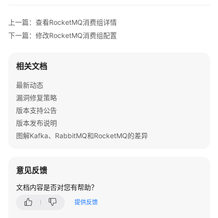
务
使
用
上一篇：查看RocketMQ消费组详情
流
下一篇：修改RocketMQ消费组配置
程
相关文档
通
过
最新动态
IAM
漏洞修复策略
授
予
版本支持公告
使
版本发布说明
用
图解Kafka、RabbitMQ和RocketMQ的差异
DMS
for
RocketMQ
意见反馈
的
权
文档内容是否对您有帮助？
限
提供反馈
购