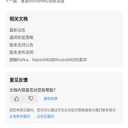
下一篇：重置RocketMQ消费进度
理
消
费
相关文档
组
最新动态
漏洞修复策略
创
建
版本支持公告
RocketMQ
版本发布说明
消
图解Kafka、RabbitMQ和RocketMQ的差异
费
组
意见反馈
查
看
文档内容是否对您有帮助？
RocketMQ
提供反馈
消
费
如您有其它疑问，您也可以通过华为云社区问答频道来与我们联系探讨
组
云宝助手提问
云社区提问
详
情