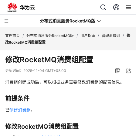
分布式消息服务RocketMQ版
文档首页
/
分布式消息服务RocketMQ版
/
用户指南
/
管理消费组
/
修
改RocketMQ消费组配置
最
修改RocketMQ消费组配置
新
动
更新时间：
2025-11-04 GMT+08:00
态
消费组创建成功后，可以根据业务需要修改消费组的配置信息。
服
务
前提条件
公
告
已
创建消费组
。
产
修改RocketMQ消费组配置
品