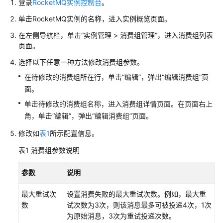
介
登录
RocketMQ实例控制台
。
绍
单击RocketMQ实例的名称，进入实例概览页面。
计
在左侧导航栏，单击“实例管理 > 消费组管理”，进入消费组列表
费
页面。
说
选择以下任意一种方法修改消费组参数。
明
在待修改的消费组所在行，单击“编辑”，弹出“编辑消费组”页
面。
快
速
单击待修改的消费组名称，进入消费组详情页面。在页面右上
入
角，单击“编辑”，弹出“编辑消费组”页面。
门
修改如
表1
所示配置信息。
用
表1
消费组参数说明
户
指
参数
说明
南
最大重试次
设置消费失败的最大重试次数。例如，最大重
RocketMQ
数
试次数为3次，则该消息最多可被投递4次，1次
业
为原始消息，3次为重试投递次数。