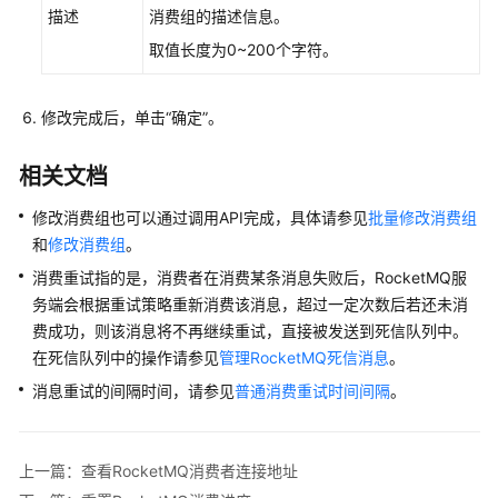
描述
消费组的描述信息。
买
RocketMQ
取值长度为0~200个字符。
实
例
修改完成后，单击“确定”。
配
置
相关文档
Topic
修改消费组也可以通过调用API完成，具体请参见
批量修改消费组
和
修改消费组
。
连
接
消费重试指的是，消费者在消费某条消息失败后，RocketMQ服
实
务端会根据重试策略重新消费该消息，超过一定次数后若还未消
例
费成功，则该消息将不再继续重试，直接被发送到死信队列中。
在死信队列中的操作请参见
管理RocketMQ死信消息
。
管
消息重试的间隔时间，请参见
普通消费重试时间间隔
。
理
消
息
上一篇：查看RocketMQ消费者连接地址
管