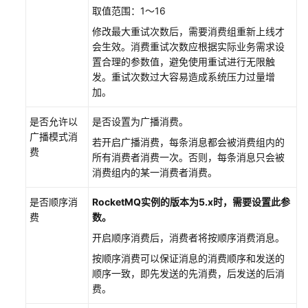
务
取值范围：1～16
使
用
修改最大重试次数后，需要消费组重新上线才
流
会生效。消费重试次数应根据实际业务需求设
程
置合理的参数值，避免使用重试进行无限触
发。重试次数过大容易造成系统压力过量增
加。
通
过
是否允许以
是否设置为广播消费。
IAM
广播模式消
授
若开启广播消费，每条消息都会被消费组内的
费
予
所有消费者消费一次。否则，每条消息只会被
使
消费组内的某一消费者消费。
用
DMS
是否顺序消
RocketMQ实例的版本为5.x时，需要设置此参
for
费
数。
RocketMQ
开启顺序消费后，消费者将按顺序消费消息。
的
按顺序消费可以保证消息的消费顺序和发送的
权
顺序一致，即先发送的先消费，后发送的后消
限
费。
购