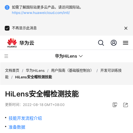
如需了解国际站更多云产品，请访问国际站。
https://www.huaweicloud.com/intl/
不再显示此消息
华为HiLens
文档首页
/
华为HiLens
/
用户指南（基础版控制台）
/
开发可训练技
能
/
HiLens安全帽检测技能
最
HiLens安全帽检测技能
新
动
更新时间：
2022-08-18 GMT+08:00
态
技能开发流程介绍
服
准备数据
务