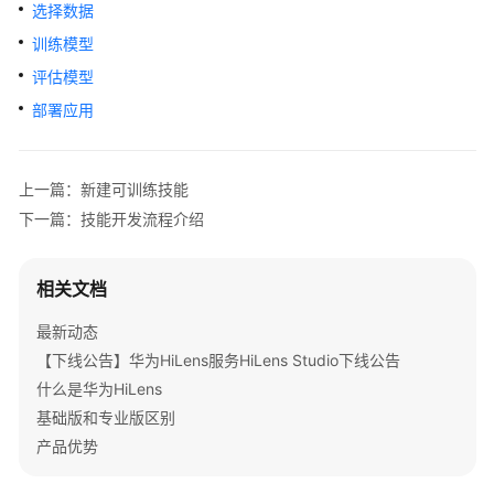
公
选择数据
告
训练模型
评估模型
产
品
部署应用
介
绍
上一篇：新建可训练技能
快
下一篇：技能开发流程介绍
速
入
门
相关文档
最新动态
用
户
【下线公告】华为HiLens服务HiLens Studio下线公告
指
什么是华为HiLens
南
基础版和专业版区别
（基
产品优势
础
版