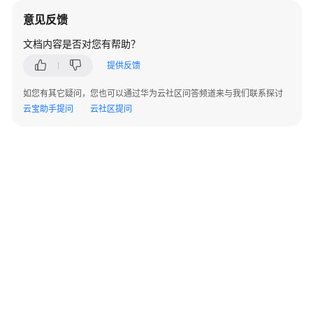
控
意见反馈
制
台）
文档内容是否对您有帮助？
提供反馈
用
户
如您有其它疑问，您也可以通过华为云社区问答频道来与我们联系探讨
介
云宝助手提问
云社区提问
绍
使
用
流
程
简
介
权
限
管
理