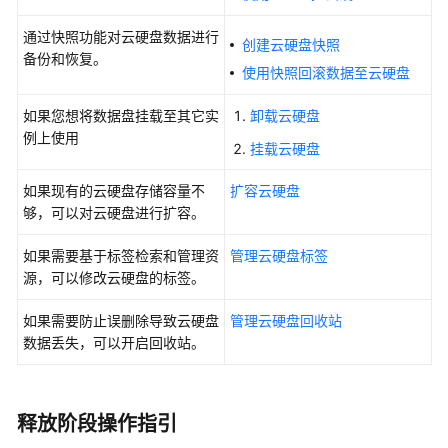
类
通过快照功能对云硬盘数据进行
型
创建云硬盘快照
备份和恢复。
（公
使用快照回滚数据至云硬盘
测）
如果您想将数据盘挂载至其它实
卸载云硬盘
查
例上使用
挂载云硬盘
看
云
如果现有的云硬盘存储容量不
扩容云硬盘
硬
够，可以对云硬盘进行扩容。
盘
详
如果需要基于标签检索和管理资
管理云硬盘标签
细
源，可以修改云硬盘的标签。
信
息
如果需要防止误删除导致云硬盘
管理云硬盘回收站
数据丢失，可以开启回收站。
卸
载
并
删
释放阶段操作指引
除