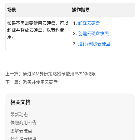
云
场景
操作指导
硬
盘
如果不再需要使用云硬盘，可以
卸载云硬盘
卸载并释放云硬盘，以节约费
管
创建云硬盘快照
用。
理
退订/删除云硬盘
云
硬
盘
回
收
上一篇：通过IAM身份策略授予使用EVS的权限
站
下一篇：购买并使用云硬盘
管
理
相关文档
加
最新动态
密
云
快照商用公告
硬
图解云硬盘
盘
什么是云硬盘