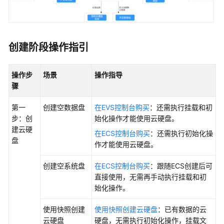
介
绍
快
速
创建阶段操作指引
入
门
操作步
场景
操作指导
骤
用
户
第一
创建空数据盘
在EVS控制台购买
：还需执行挂载和初
指
步：创
始化操作才能使用云硬盘。
南
建云硬
在ECS控制台购买
：还需执行初始化操
盘
作才能使用云硬盘。
通
过
创建空系统盘
在ECS控制台购买
：跟随ECS创建后可
IAM
直接使用，无需再手动执行挂载和初
授
始化操作。
予
使
使用快照创建
使用快照创建云硬盘
：已有数据的云
用
云硬盘
硬盘，无需执行初始化操作，挂载文
EVS