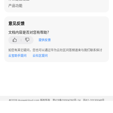
产品功能
管
理
共
意见反馈
享
云
文档内容是否对您有帮助？
硬
提供反馈
盘
如您有其它疑问，您也可以通过华为云社区问答频道来与我们联系探讨
管
云宝助手提问
云社区提问
理
备
份
云
硬
盘
管
©2026 Huaweicloud.com 版权所有
黔ICP备20004760号-14
苏B2-20130048号
理
A2.B1.B2-20070312
增值电信业务经营许可证：B1.B2-20200593 | 代理域名注册服务机构：新网、西数
云