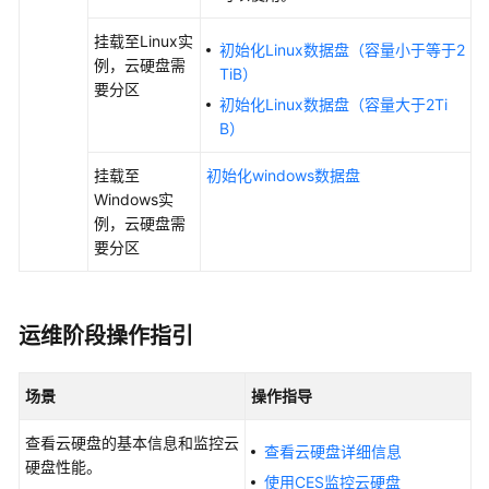
挂载至Linux实
扩
初始化Linux数据盘（容量小于等于2
例，云硬盘需
容
TiB）
要分区
云
初始化Linux数据盘（容量大于2Ti
硬
B）
盘
挂载至
初始化windows数据盘
管
Windows实
理
例，云硬盘需
云
要分区
硬
盘
快
运维阶段操作指引
照
变
场景
操作指导
更
云
查看云硬盘的基本信息和监控云
查看云硬盘详细信息
硬
硬盘性能。
使用CES监控云硬盘
盘