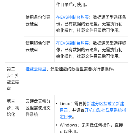
件目录后可使用。
的
权
使用备份创建
在EVS控制台购买
：数据源类型选择备
限
云硬盘
份，已有数据的云硬盘，无需执行初
始化操作，挂载文件目录后可使用。
云
硬
使用镜像创建
在EVS控制台购买
：数据源类型选择镜
盘
云硬盘
像，已有数据的云硬盘，无需执行初
操
始化操作，挂载文件目录后可使用。
作
指
第二
挂载云硬盘
：还没挂载的数据盘需要执行该操作。
引
步：挂
载云硬
购
盘
买
并
第三
云硬盘无需分
Linux：需要将
新建分区挂载至新建
使
步：初
区但需使用文
目录
，并设置
开机自动挂载至系统指
用
始化
件系统
定目录
。
云
Windows：无需做任何操作，直接
硬
可以使用。
盘