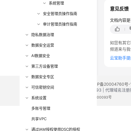
系统管理
意见反馈
安全管理员操作指南
文档内容是
审计管理员操作指南
隐私数据治理
如您有其它
数据安全运营
频道来与我
AI数据安全
云宝助手提
第三方设备管理
数据安全专区
©2026 Huaweicloud.com 版权所有
黔ICP备20004760号-
可信密钥空间
增值电信业务经营许可证：B1.B2-20200593 | 代理域名
电子营业执照
贵公网安备 52990002000093号
系统设置
多账号管理
共享VPC
通过IAM授权使用DSC的授权