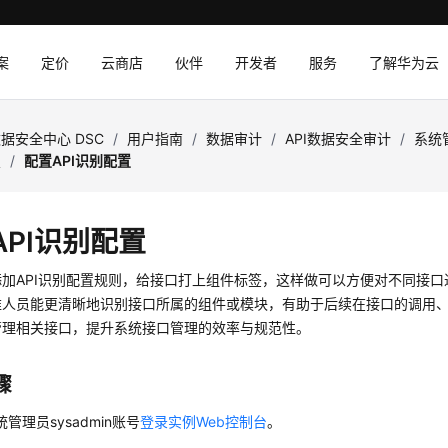
案
定价
云商店
伙伴
开发者
服务
了解华为云
据安全中心 DSC
/
用户指南
/
数据审计
/
API数据安全审计
/
系统
置
/
配置API识别配置
API识别配置
添加API识别配置规则，给接口打上组件标签，这样做可以方便对不同接
维人员能更清晰地识别接口所属的组件或模块，有助于后续在接口的调用
管理相关接口，提升系统接口管理的效率与规范性。
骤
管理员sysadmin账号
登录实例Web控制台
。