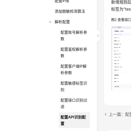
配置IP库
新增规则后
标签为“tes
添加脱敏检测算法
图2
查看接
解析配置
配置账号解析参
数
配置鉴权解析参
数
配置客户端IP解
析参数
配置敏感标签识
别
配置接口识别过
滤
上一篇：配
配置API识别配
置