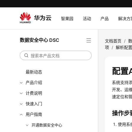
智果园
活动
产品
解决方
数据安全中心 DSC
文档首页
/
数
项
/
解析配
配置
最新动态
产品介绍
系统支持
开发、运
计费说明
速定位和
快速入门
操作步
用户指南
使用系统
开通数据安全中心