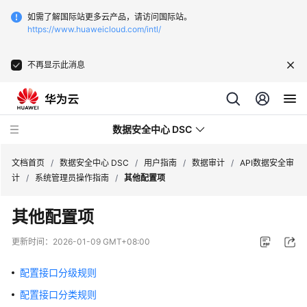
如需了解国际站更多云产品，请访问国际站。
https://www.huaweicloud.com/intl/
不再显示此消息
数据安全中心 DSC
文档首页
/
数据安全中心 DSC
/
用户指南
/
数据审计
/
API数据安全审
计
/
系统管理员操作指南
/
其他配置项
最
其他配置项
新
动
更新时间：
2026-01-09 GMT+08:00
态
配置接口分级规则
产
配置接口分类规则
品