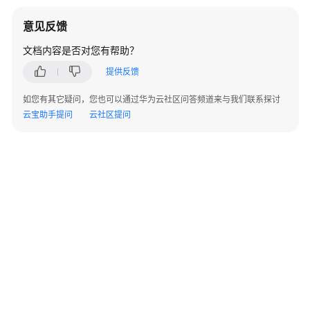
数
据
意见反馈
安
文档内容是否对您有帮助？
全
中
提供反馈
心
如您有其它疑问，您也可以通过华为云社区问答频道来与我们联系探讨
云
云宝助手提问
云社区提问
资
产
委
托
授
权/
停
止
授
权
资