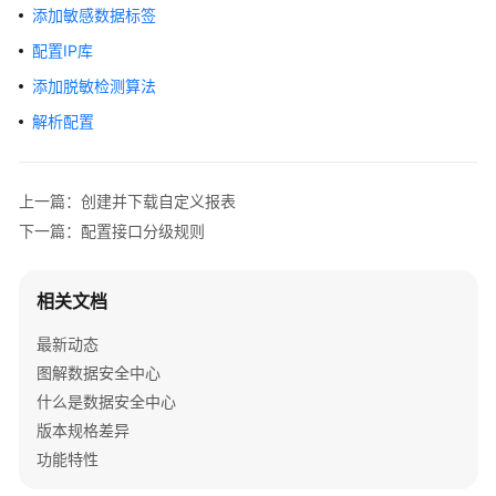
介
添加敏感数据标签
绍
配置IP库
计
添加脱敏检测算法
费
解析配置
说
明
上一篇：创建并下载自定义报表
快
下一篇：配置接口分级规则
速
入
门
相关文档
用
最新动态
户
图解数据安全中心
指
什么是数据安全中心
南
版本规格差异
开
功能特性
通