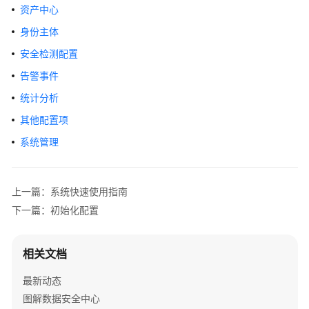
介
资产中心
绍
身份主体
计
安全检测配置
费
告警事件
说
统计分析
明
其他配置项
快
系统管理
速
入
门
上一篇：系统快速使用指南
用
下一篇：初始化配置
户
指
相关文档
南
最新动态
开
图解数据安全中心
通