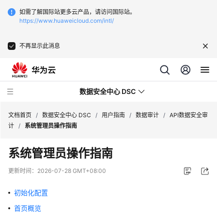
如需了解国际站更多云产品，请访问国际站。
https://www.huaweicloud.com/intl/
不再显示此消息
数据安全中心 DSC
文档首页
/
数据安全中心 DSC
/
用户指南
/
数据审计
/
API数据安全审
计
/
系统管理员操作指南
最
系统管理员操作指南
新
动
更新时间：
2026-07-28 GMT+08:00
态
初始化配置
产
首页概览
品