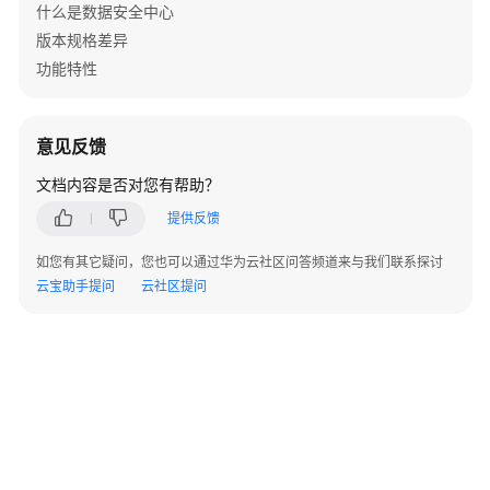
数
什么是数据安全中心
据
版本规格差异
安
功能特性
全
中
心
意见反馈
云
文档内容是否对您有帮助？
资
提供反馈
产
委
如您有其它疑问，您也可以通过华为云社区问答频道来与我们联系探讨
托
云宝助手提问
云社区提问
授
权/
停
止
授
权
资