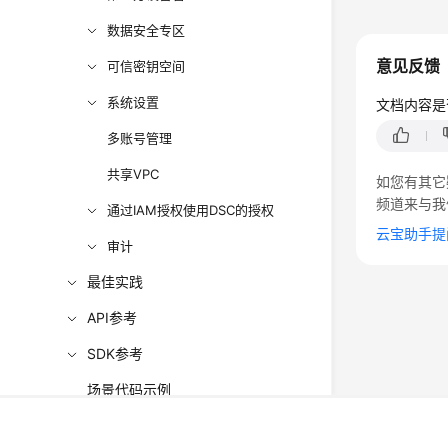
数据安全专区
意见反馈
可信密钥空间
系统设置
文档内容是
多账号管理
共享VPC
如您有其它
频道来与我
通过IAM授权使用DSC的授权
云宝助手提
审计
最佳实践
API参考
SDK参考
场景代码示例
©2026 Huaweicloud.com 版权所有
黔ICP备20004760号-
常见问题
增值电信业务经营许可证：B1.B2-20200593 | 代理域名