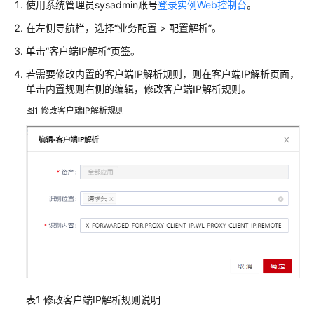
说
使用系统管理员sysadmin账号
登录实例Web控制台
。
明
在左侧导航栏，选择
“
业务配置 > 配置解析
”
。
快
单击
“客户端IP解析”
页签。
速
若需要修改内置的客户端IP解析规则，则在客户端IP解析页面，
入
单击内置规则右侧的编辑，修改客户端IP解析规则。
门
图1
修改客户端IP解析规则
用
户
指
南
开
通
数
据
安
全
中
表1
修改客户端IP解析规则说明
心