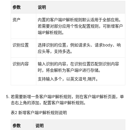
参数
说明
云
资产
内置的客户端IP解析规则默认适用于全部应用。
资
若需要对部分应用个性化配置规则，可新增客户
产
端IP解析规则。
委
托
识别位置
选择识别的位置，例如请求头、请求body、响
授
应头等，支持多选。
权/
停
识别内容
输入识别的内容，在识别位置匹配到识别内容
止
时，将会解析为客户端IP进行存储。
授
权
支持输入多个，以英文逗号,隔开。
资
若需要新增一条客户端IP解析规则，则在客户端IP解析页面，单
产
击右上角的添加，配置客户端IP解析规则。
中
心
表2
新增客户端IP解析规则说明
分
参数
说明
类