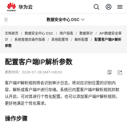
数据安全中心 DSC
文档首页
/
数据安全中心 DSC
/
用户指南
/
数据审计
/
API数据安全审
计
/
系统管理员操作指南
/
其他配置项
/
解析配置
/
配置客户端IP解析
参数
最
新
配置客户端IP解析参数
动
态
更新时间：
2026-07-28 GMT+08:00
客户端IP解析规则将会识别审计日志，将对应识别位置的识别内
产
品
容，解析成客户端IP进行存储。系统已内置客户端IP解析规则并默
介
认开启，可对其进行个性化配置。也可以添加客户端IP解析规则，
绍
更好地满足个性化需求。
计
操作步骤
费