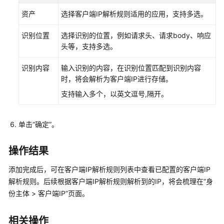
分
资产
选择客户端IP解析规则适用的应用，支持多选。
级
识别位置
选择识别的位置，例如请求头、请求body、响应
风
头等，支持多选。
险
评
识别内容
输入识别的内容，在识别位置匹配到识别内容
估
时，将会解析为客户端IP进行存储。
支持输入多个，以英文逗号,隔开。
安
全
治
单击
“确定”
。
理
操作结果
数
据
添加完成后，可在客户端IP解析规则列表中查看已配置的客户端IP
审
解析规则。后续根据客户端IP解析规则解析到的IP，将会梳理在
“
身
计
份主体 > 客户端IP
”
页面。
数
相关操作
据