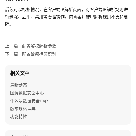
库
后续可以根据情况，在客户端IP解析页面，对客户端IP解析规则进
安
行删除、启用、禁用等管理操作。内置客户端IP解析规则不支持删
全
除。
审
计
上一篇：配置鉴权解析参数
OBS
安
下一篇：配置敏感标签识别
全
审
相关文档
计
最新动态
API
图解数据安全中心
数
什么是数据安全中心
据
安
版本规格差异
全
功能特性
审
计