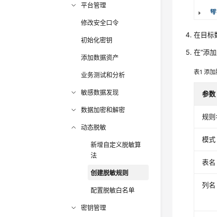
平台管理
修改安全口令
在目标
初始化密钥
在“添
添加数据资产
表1
添加
业务测试和分析
敏感数据发现
参数
数据加密和解密
规则
动态脱敏
模式
新增自定义脱敏算
法
表名
创建脱敏规则
列名
配置脱敏白名单
密钥管理