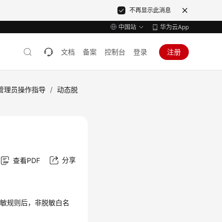
不再显示此消息
中国站
华为云App
文档
备案
控制台
登录
注册
管理员操作指导
/
动态脱
分享
查看PDF
脱敏规则后，非脱敏白名