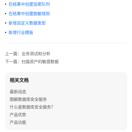
介
在结果中创建加密队列
绍
在结果中创建脱敏规则
计
新增自定义数据类型
费
新增行业模板
说
明
上一篇：业务测试和分析
快
下一篇：扫描资产的敏感数据
速
入
门
相关文档
用
最新动态
户
图解数据库安全服务
指
什么是数据库安全服务？
南
产品优势
创
产品功能
建