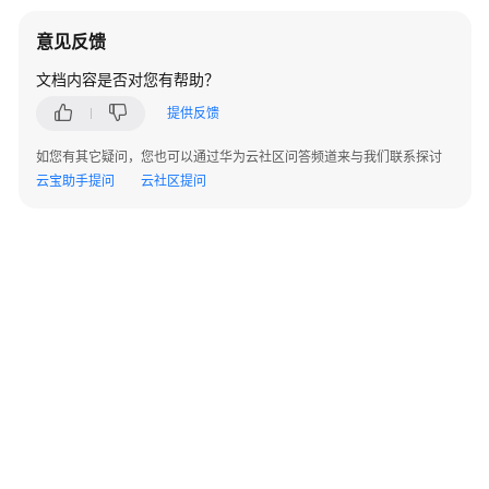
用
户
意见反馈
并
文档内容是否对您有帮助？
授
权
提供反馈
使
用
如您有其它疑问，您也可以通过华为云社区问答频道来与我们联系探讨
DBSS
云宝助手提问
云社区提问
购
买
数
据
库
安
全
服
务
数