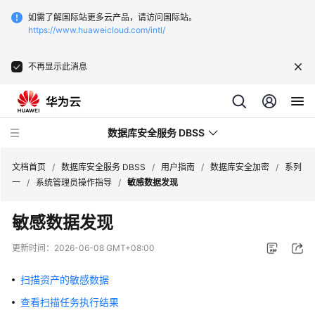
如需了解国际站更多云产品，请访问国际站。
https://www.huaweicloud.com/intl/
不再显示此消息
数据库安全服务 DBSS
文档首页
/
数据库安全服务 DBSS
/
用户指南
/
数据库安全加密
/
系列
一
/
系统管理员操作指导
/
敏感数据发现
最
敏感数据发现
新
动
更新时间：
2026-06-08 GMT+08:00
态
扫描资产的敏感数据
产
查看扫描任务执行结果
品