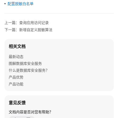
介
配置脱敏白名单
绍
计
上一篇：查询应用访问记录
费
下一篇：新增自定义脱敏算法
说
明
相关文档
快
速
最新动态
入
图解数据库安全服务
门
什么是数据库安全服务？
产品优势
用
产品功能
户
指
南
意见反馈
创
文档内容是否对您有帮助？
建