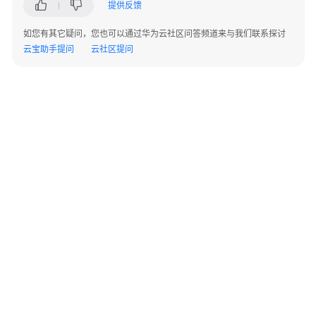
提供反馈
用
户
如您有其它疑问，您也可以通过华为云社区问答频道来与我们联系探讨
并
云宝助手提问
云社区提问
授
权
使
用
DBSS
购
买
数
据
库
安
全
服
©2026 Huaweicloud.com 版权所有
黔ICP备20004760号-14
苏B2-20130048号
A2.B1.B2-20070312
务
增值电信业务经营许可证：B1.B2-20200593 | 代理域名注册服务机构：新网、西数
电子营业执照
贵公网安备 52990002000093号
数