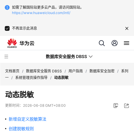
如需了解国际站更多云产品，请访问国际站。
https://www.huaweicloud.com/intl/
不再显示此消息
数据库安全服务 DBSS
文档首页
/
数据库安全服务 DBSS
/
用户指南
/
数据库安全加密
/
系列
一
/
系统管理员操作指导
/
动态脱敏
最
动态脱敏
新
动
更新时间：
2026-06-08 GMT+08:00
态
新增自定义脱敏算法
产
创建脱敏规则
品