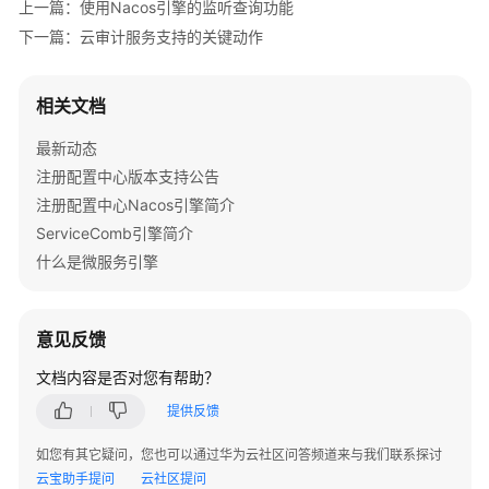
限
上一篇：使用Nacos引擎的监听查询功能
下一篇：云审计服务支持的关键动作
ServiceComb
引
相关文档
擎
最新动态
Nacos
注册配置中心版本支持公告
引
擎
注册配置中心Nacos引擎简介
ServiceComb引擎简介
Nacos
什么是微服务引擎
引
擎
概
意见反馈
述
文档内容是否对您有帮助？
创
提供反馈
建
Nacos
如您有其它疑问，您也可以通过华为云社区问答频道来与我们联系探讨
引
云宝助手提问
云社区提问