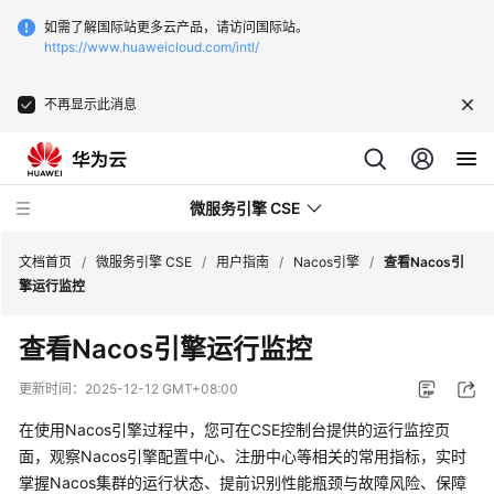
如需了解国际站更多云产品，请访问国际站。
https://www.huaweicloud.com/intl/
不再显示此消息
微服务引擎 CSE
文档首页
/
微服务引擎 CSE
/
用户指南
/
Nacos引擎
/
查看Nacos引
擎运行监控
最
查看Nacos引擎运行监控
新
动
更新时间：
2025-12-12 GMT+08:00
态
在使用Nacos引擎过程中，您可在CSE控制台提供的运行监控页
服
面，观察Nacos引擎配置中心、注册中心等相关的常用指标，实时
务
掌握Nacos集群的运行状态、提前识别性能瓶颈与故障风险、保障