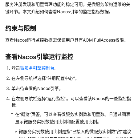
公
服务注册发现和配置管理功能的稳定可用，是微服务架构运维的关
告
键环节。
本文介绍如何查看Nacos引擎的监控指标数据
。
产
约束与限制
品
介
查看Nacos运行监控数据需保证用户具有AOM FullAccess权限。
绍
查看Nacos引擎运行监控
计
费
登录
微服务引擎控制台
。
说
在左侧导航栏选择“注册配置中心”。
明
单击待查看的Nacos引擎。
快
在左侧导航栏选择
“运行监控”
。可以查看该Nacos的一些监控指
速
标。
入
门
在“概览”页签，可以查看微服务实例数和配置数。且通过图表
显示微服务实例数使用比例和配置使用比例。
用
微服务实例数使用比例是指“已接入的微服务实例数”占“建议
户