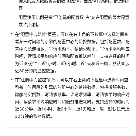
接入的最大微服务实例数”的比例。当比例较高时，请及时扩
指
容。
南
配置使用比例是指“已创建的配置数”占“允许配置的最大配置
使
数”的比例。
用
在“配置中心监控”页签，可以在右上角的下拉框中选择时间查
CSE
看某一时间段的引擎的配置中心的监控数据，包括配置数、配
前
置中心长连接数、写请求频率、读请求频率、写请求平均响应
必
时间、读请求平均响应时间和配置推送耗时。支持选择的时间
读
为近30分钟、近1小时、近6小时、近1天和近一周，默认显示
近30分钟的监控数据。
通
过
在“注册中心监控”页签，可以在右上角的下拉框中选择时间查
IAM
看某一时间段的引擎的注册中心的监控数据，包括微服务数、
授
微服务实例数、写请求频率、读请求频率、写请求平均响应时
予
间、读请求平均响应时间和服务推送耗时。支持选择的时间为
使
近30分钟、近1小时、近6小时、近1天和近一周，默认显示近
用
30分钟的监控数据。
CSE
的
权