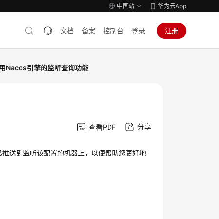
中国站
华为云App
文档
备案
控制台
登录
注册
用Nacos引擎的监听查询功能
分享
查看PDF
否已推送到监听该配置的机器上，以便帮助您更好地