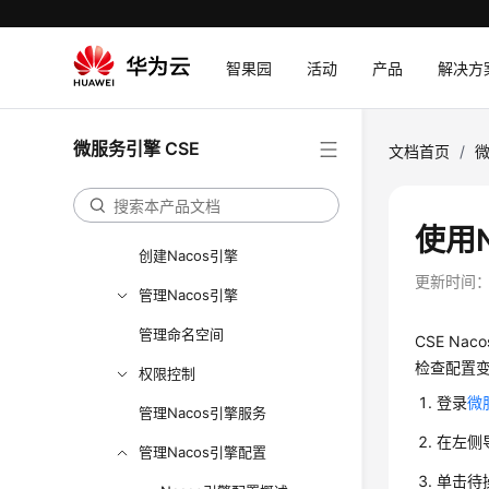
用户指南
使用CSE前必读
智果园
活动
产品
解决方
通过IAM授予使用CSE的权限
ServiceComb引擎
微服务引擎 CSE
文档首页
/
微
Nacos引擎
Nacos引擎概述
使用
创建Nacos引擎
更新时间
管理Nacos引擎
管理命名空间
CSE N
检查配置
权限控制
登录
微
管理Nacos引擎服务
在左侧
管理Nacos引擎配置
单击待