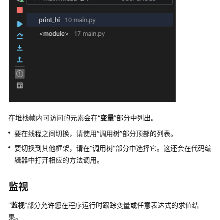
Python
项
目
配
置
Python
工
程
环
在堆栈帧内可访问的元素会在“
变量
”部分中列出。
境
要在线程之间切换，请使用“调用树”部分顶部的列表。
使
要切换到其他框架，请在“调用树”部分中选择它。这还会在代码编
用
辑器中打开相应的方法调用。
Python
编
辑
监视
代
“
监视
”部分允许您在程序运行时跟踪变量或任意表达式的求值结
码
果。