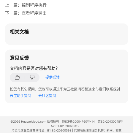
验
上一篇：控制程序执行
代
下一篇：查看程序输出
码
使
相关文档
用
Python
重
构
意见反馈
代
文档内容是否对您有帮助？
码
提供反馈
配
如您有其它疑问，您也可以通过华为云社区问答频道来与我们联系探讨
置
云宝助手提问
云社区提问
Python
工
程
测
©2026 Huaweicloud.com 版权所有
黔ICP备20004760号-14
苏B2-20130048号
试
A2.B1.B2-20070312
框
增值电信业务经营许可证：B1.B2-20200593 | 代理域名注册服务机构：新网、西数