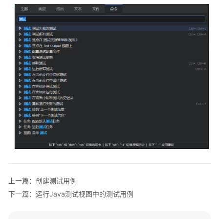
客
户
端
配
置
CodeArts
IDE
用
户
权
限
登
录
CodeArts
IDE
上一篇：创建测试用例
客
下一篇：运行Java测试视图中的测试用例
户
端