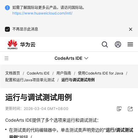
如需了解国际站更多云产品，请访问国际站。
https://www.huaweicloud.com/intl/
不再显示此消息
CodeArts IDE
文档首页
/
CodeArts IDE
/
用户指南
/
使用CodeArts IDE for Java
/
配置和运行Java项目单元测试
/
运行与调试测试用例
最
运行与调试测试用例
新
动
更新时间：
2026-03-04 GMT+08:00
态
CodeArts IDE提供了多个选项来运行和调试测试：
产
在测试类的代码编辑器中，单击测试类声明旁边的
“运行/调试测试
品
用例”
按钮（