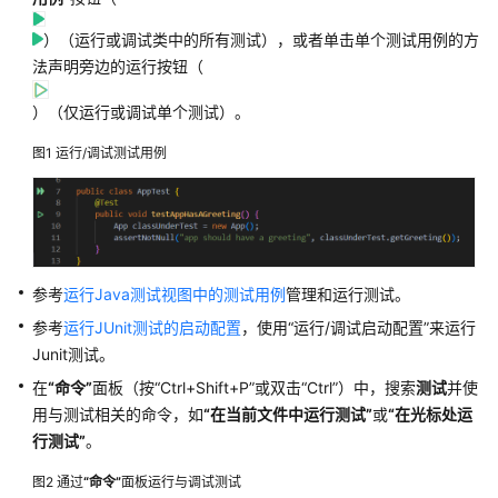
介
绍
）（运行或调试类中的所有测试），或者单击单个测试用例的方
法声明旁边的运行按钮（
快
速
）（仅运行或调试单个测试）。
入
图1
运行/调试测试用例
门
用
户
指
南
参考
运行Java测试视图中的测试用例
管理和运行测试。
参考
运行JUnit测试的启动配置
，使用
“运行/调试启动配置”
来运行
下
Junit测试。
载
并
在
“命令”
面板（按
“Ctrl+Shift+P”
或双击
“Ctrl”
）中，搜索
测试
并使
安
用与测试相关的命令，如
“在当前文件中运行测试”
或
“在光标处运
装
行测试”
。
CodeArts
IDE
图2
通过
“命令”
面板运行与调试测试