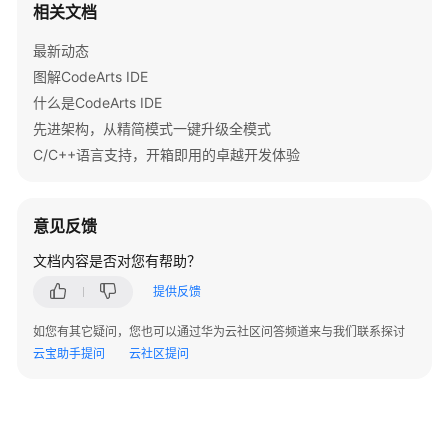
相关文档
购
买
最新动态
并
图解CodeArts IDE
激
什么是CodeArts IDE
活
先进架构，从精简模式一键升级全模式
License
C/C++语言支持，开箱即用的卓越开发体验
配
置
意见反馈
CodeArts
IDE
文档内容是否对您有帮助？
开
提供反馈
发
环
如您有其它疑问，您也可以通过华为云社区问答频道来与我们联系探讨
境
云宝助手提问
云社区提问
配
置
CodeArts