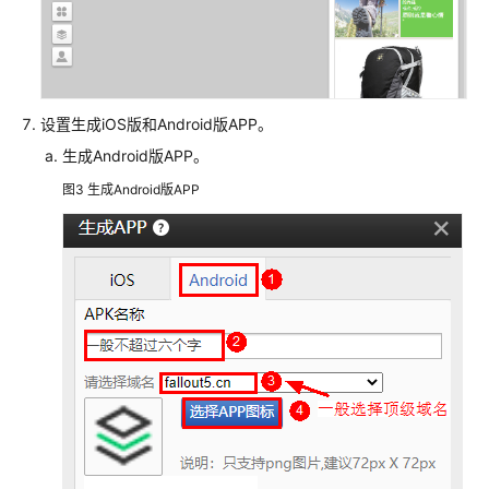
事
项
站
点
设置生成iOS版和Android版APP。
管
理
生成Android版APP。
图3
生成Android版APP
模
板
设
置
设
置
网
站
后
台