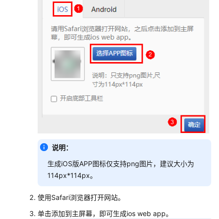
航
栏
设
置
页
面
管
理
底
版
的
编
说明：
辑
生成iOS版APP图标仅支持png图片，建议大小为
使
用
114px*114px。
使用Safari浏览器打开网站。
多
语
单击添加到主屏幕，即可生成ios web app。
言