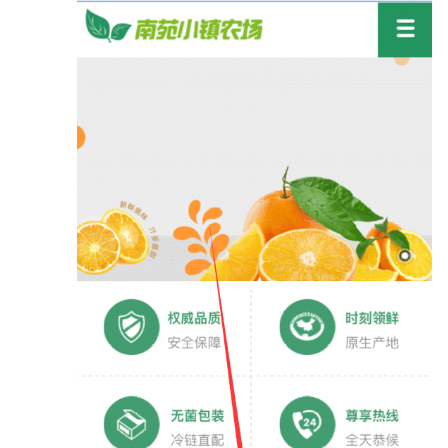
设
置
生
成
手
机
版
制
作
APP
流
程
设
置
重
定
向