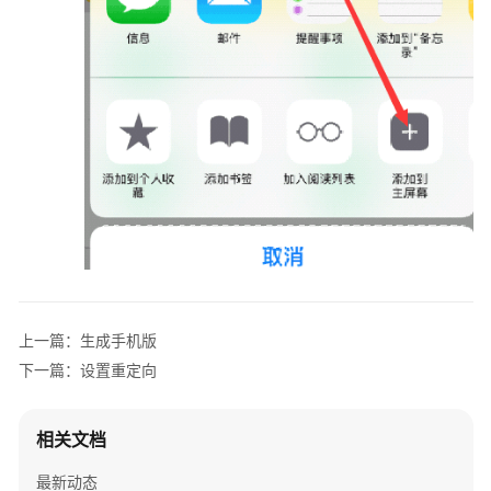
常
见
问
题
视
频
帮
助
文
档
下
上一篇：生成手机版
载
下一篇：设置重定向
通
相关文档
用
参
最新动态