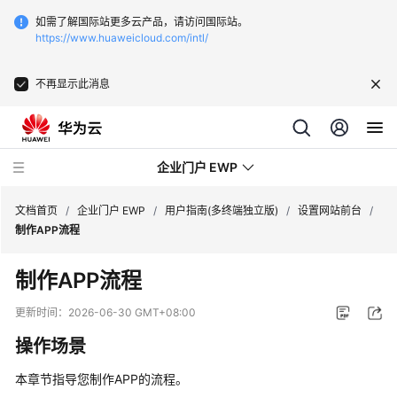
如需了解国际站更多云产品，请访问国际站。
https://www.huaweicloud.com/intl/
不再显示此消息
企业门户 EWP
文档首页
/
企业门户 EWP
/
用户指南(多终端独立版)
/
设置网站前台
/
制作APP流程
最
制作APP流程
新
动
更新时间：
2026-06-30 GMT+08:00
态
操作场景
服
本章节指导您制作APP的流程。
务