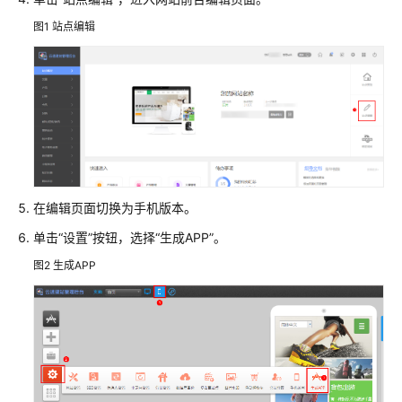
自
适
图1
站点编辑
应
版)
用
户
指
南
(多
终
在编辑页面切换为手机版本。
端
单击“设置”按钮，选择“生成APP”。
独
立
图2
生成APP
版)
建
站
注
意