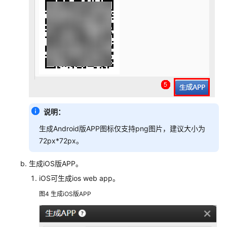
设
置
网
站
前
台
编
辑
入
说明：
门
生成Android版APP图标仅支持png图片，建议大小为
网
72px*72px。
站
基
生成iOS版APP。
础
iOS可生成ios web app。
设
置
图4
生成iOS版APP
导