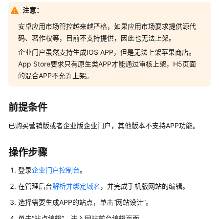
公
注意：
告
安卓应用市场管控越来越严格，如果应用市场要求提供源代
产
码、著作权等，目前不支持提供，因此也无法上架。
品
企业门户虽然支持生成IOS APP，但是无法上架苹果商店。
介
App Store要求只有原生类APP才能通过审核上架，H5页面
绍
的混合APP不允许上架。
快
速
前提条件
入
门
已购买营销版或者企业版企业门户，其他版本不支持APP功能。
用
操作步骤
户
指
登录
企业门户控制台
。
南
在管理后台
解析并绑定域名
，并完成手机版网站的编辑。
(多
终
选择需要生成APP的站点，单击“网站设计”。
端
单击“站点编辑”，进入网站前台编辑页面。