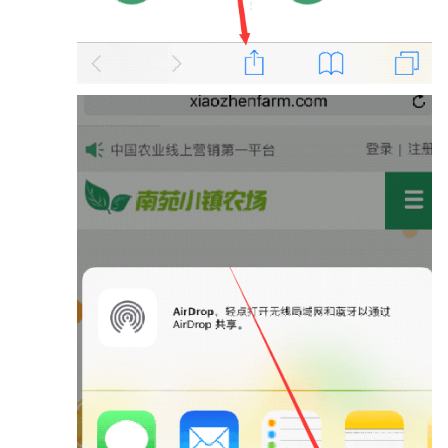
对
接
第
三
方
平
台
网
站
上
线
设
置
权
限
管
理