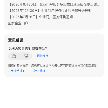
考
【2026年6月30日】企业门户服务多终端自适应版恢复上线通知
【2025年12月30日】企业门户服务停止续费和升级通知
产
【2025年7月26日】企业门户服务停售通知
品
图解企业门户
术
语
意见反馈
责
任
文档内容是否对您有帮助？
共
提供反馈
担
如您有其它疑问，您也可以通过华为云社区问答频道来与我们联系探讨
云
云宝助手提问
云社区提问
服
务
等
级
协
议
（SLA）