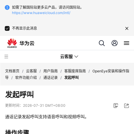
如需了解国际站更多云产品，请访问国际站。
https://www.huaweicloud.com/intl/
不再显示此消息
云客服
文档首页
/
云客服
/
用户指南
/
客服座席指南
/
OpenEye安装和操作指
导
/
软件功能介绍
/
通话记录
/
发起呼叫
最
发起呼叫
新
动
更新时间：
2026-07-31 GMT+08:00
态
通话记录发起呼叫支持语音呼叫和视频呼叫。
产
品
操作步骤