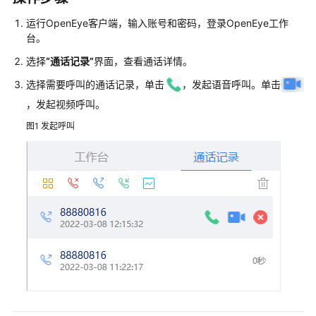
介
绍
运行OpenEye客户端，输入账号和密码，登录OpenEye工作
台。
快
选择
“通话记录”
界面，查看通话详情。
速
选择需要呼叫的通话记录，单击
，发起语音呼叫。单击
入
门
，发起视频呼叫。
图1
发起呼叫
用
户
指
南
云
控
制
台
操
作
指