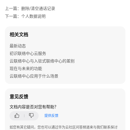
南
上一篇：删除/清空通话记录
租
下一篇：个人数据说明
户
管
相关文档
理
员
最新动态
指
初识联络中心云服务
南
云联络中心与入驻式联络中心的差别
客
现在与未来的功能
服
云联络中心应用于什么场景
座
席
指
意见反馈
南
文档内容是否对您有帮助？
座
提供反馈
席
工
如您有其它疑问，您也可以通过华为云社区问答频道来与我们联系探讨