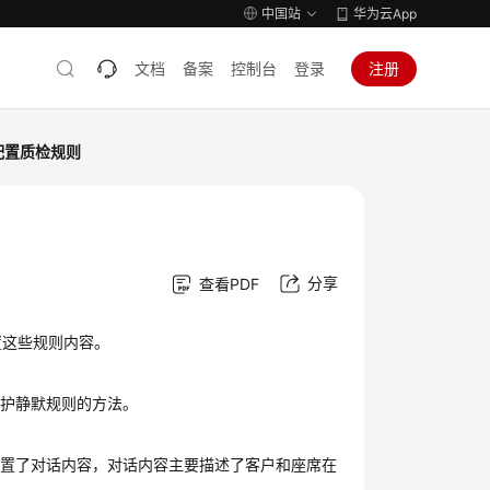
中国站
华为云App
文档
备案
控制台
登录
注册
配置质检规则
分享
查看PDF
置这些规则内容。
维护静默规则的方法。
配置了对话内容，对话内容主要描述了客户和座席在