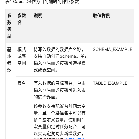
表1
GaussDB作为目的端时的作业参数
公
告
参
参数
说明
取值样例
数
名
产
类
品
型
介
绍
基
模式
待写入数据的数据库名称，
SCHEMA_EXAMPLE
本
或表
支持自动创建Schema。单击
快
参
空间
输入框后面的按钮可选择模
速
数
式或表空间。
入
门
表名
写入数据的目标表名，单击
TABLE_EXAMPLE
输入框后面的按钮可进入表
用
的选择界面。
户
该参数支持配置为时间宏变
指
量，且一个路径名中可以有
南
多个宏定义变量。使用时间
宏变量和定时任务配合，可
IAM
以实现定期同步新增数据，
权