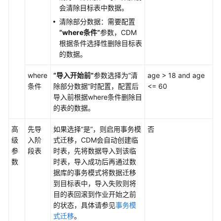
在
会清除目标表中数据。
CDM
清除部分数据：需要配置
集
“where条件”
参数，CDM
群
根据条件选择性删除目标表
中
的数据。
创
建
where
“导入开始前”
参数选择为“清
age > 18 and age
连
条件
除部分数据”时配置，配置后
<= 60
接
导入前根据where条件删除目
的表的数据。
在
CDM
高
先导
如果选择
“是”
，则启用事务模
否
集
级
入阶
式迁移，CDM会自动创建临
群
参
段表
时表，先将数据导入到该临
中
数
时表，导入成功后再通过数
创
据库的事务模式将数据迁移
建
到目标表中，导入失败则将
作
目的表回滚到作业开始之前
业
的状态，具体请参见
事务模
式迁移
。