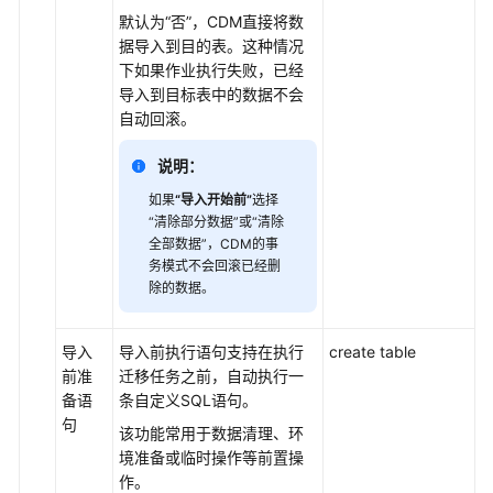
新
默认为
“否”
，CDM直接将数
建
据导入到目的表。这种情况
表/
下如果作业执行失败，已经
文
导入到目标表中的数据不会
件
自动回滚。
迁
移
说明：
作
业
如果
“导入开始前”
选择
“清除部分数据”或
“清除
全部数据”
，CDM的事
新
务模式不会回滚已经删
建
除的数据。
整
库
迁
导入
导入前执行语句支持在执行
create table
移
前准
迁移任务之前，自动执行一
作
备语
条自定义SQL语句。
业
句
该功能常用于数据清理、环
境准备或临时操作等前置操
配
作。
置