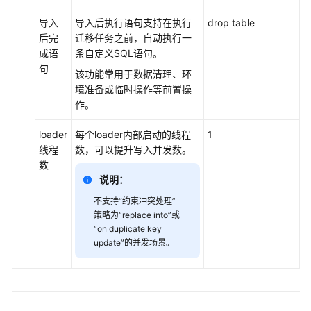
CDM
导入
导入后执行语句支持在执行
drop table
作
后完
迁移任务之前，自动执行一
业
成语
条自定义SQL语句。
源
句
该功能常用于数据清理、环
端
境准备或临时操作等前置操
参
作。
数
loader
每个loader内部启动的线程
1
配
线程
数，可以提升写入并发数。
置
数
CDM
说明：
作
业
不支持
“约束冲突处理”
目
策略为“replace into”或
“on duplicate key
的
update”的并发场景。
端
参
数
配