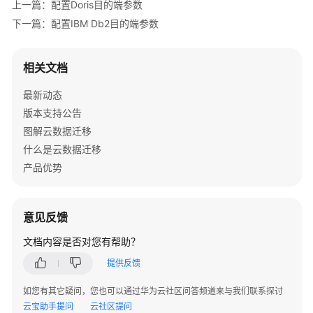
上一篇：配置Doris目的端参数
置
下一篇：配置IBM Db2目的端参数
OBS
目
的
相关文档
端
参
最新动态
数
版本支持公告
图解云数据迁移
配
什么是云数据迁移
置
产品优势
HDFS
目
的
端
意见反馈
参
文档内容是否对您有帮助？
数
提供反馈
配
如您有其它疑问，您也可以通过华为云社区问答频道来与我们联系探讨
置
云宝助手提问
HBase/CloudTable
云社区提问