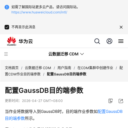
如需了解国际站更多云产品，请访问国际站。
https://www.huaweicloud.com/intl/
不再显示此消息
云数据迁移 CDM
文档首页
/
云数据迁移 CDM
/
用户指南
/
在CDM集群中创建作业
/
配
置CDM作业目的端参数
/
配置GaussDB目的端参数
最
配置GaussDB目的端参数
新
动
更新时间：
2026-04-27 GMT+08:00
态
当作业将数据导入到GaussDB时，目的端作业参数如
配置GaussDB
服
目的端参数
所示。
务