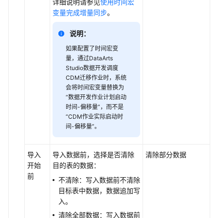
详细说明请参见
使用时间宏
限
变量完成增量同步
。
管
理
说明：
支
如果配置了时间宏变
量，通过
DataArts
持
Studio
数据开发调度
的
CDM迁移作业时，系统
数
会将时间宏变量替换为
据
“数据开发作业计划启动
源
时间-偏移量”，而不是
“CDM作业实际启动时
创
间-偏移量”。
建
并
导入
导入数据前，选择是否清除
清除部分数据
管
开始
目的表的数据：
理
前
CDM
不清除：写入数据前不清除
集
目标表中数据，数据追加写
群
入。
清除全部数据：写入数据前