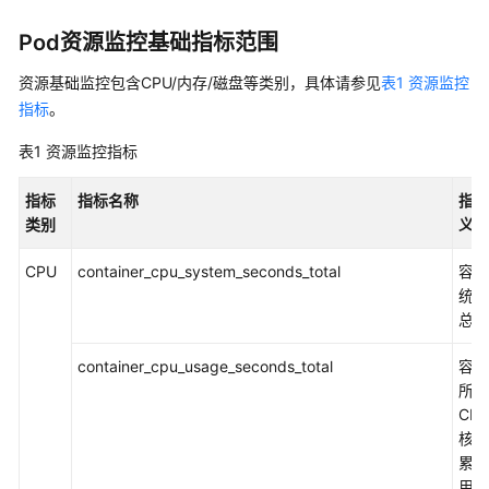
权
Pod资源监控基础指标范围
限
管
资源基础监控包含CPU/内存/磁盘等类别，具体请参见
表1 资源监控
理
指标
。
环
表1
资源监控指标
境
设
指标
指标名称
指标
置
类别
义
命
CPU
container_cpu_system_seconds_total
容器
名
统C
空
总时
间
container_cpu_usage_seconds_total
容器
通
所有
过
CP
CCI
核上
控
累积
制
用时