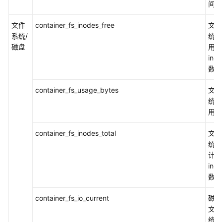
间
存
储
文件
container_fs_inodes_free
文件
管
系统/
统的
理
磁盘
用
ino
配
数量
置
中
container_fs_usage_bytes
文件
心
统的
用量
镜
像
container_fs_inodes_total
文件
统的
监
计
控
ino
管
数量
理
container_fs_io_current
磁盘
概
文件
述
统当