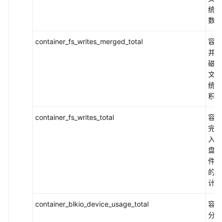
理
统的
数
审
计
container_fs_writes_merged_total
容器
并写
最
磁盘
佳
文件
实
统的
践
积计
开
container_fs_writes_total
容器
发
完成
指
入磁
南
盘/
件系
API
的累
参
计数
考
container_blkio_device_usage_total
容器
常
分I