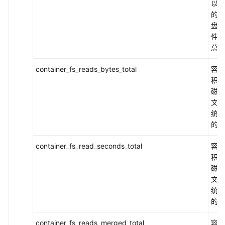
以使
台
的磁
查
盘/
看
件系
监
总量
控
指
container_fs_reads_bytes_total
容器
标
积读
磁盘
使
文件
用
统数
AOM
的总
仪
表
container_fs_read_seconds_total
容器
盘
积读
监
磁盘
控
文件
CCI
统数
2.0
的秒
指
标
container_fs_reads_merged_total
容器