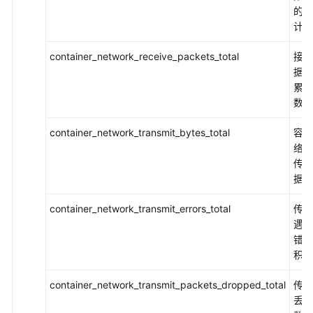
的累
计数
container_network_receive_packets_total
接收
据包
累积
数
container_network_transmit_bytes_total
容器
络累
传输
据总
container_network_transmit_errors_total
传输
遇到
错误
积计
container_network_transmit_packets_dropped_total
传输
丢弃