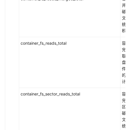
并读
使
磁盘
用
文件
Prometheus
统的
语
积计
句
查
container_fs_reads_total
容器
询
完成
聚
取磁
合
盘/
指
件系
标
的累
计数
事
件
container_fs_sector_reads_total
容器
管
完成
理
区读
磁盘
日
文件
志
统的