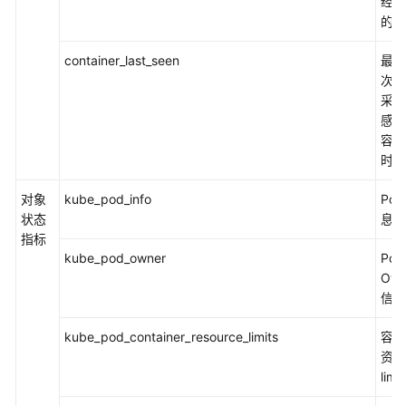
经运
的时
container_last_seen
最近
次监
采集
感知
容器
时间
对象
kube_pod_info
Po
状态
息
指标
kube_pod_owner
Po
Own
信息
kube_pod_container_resource_limits
容器
资源
limit