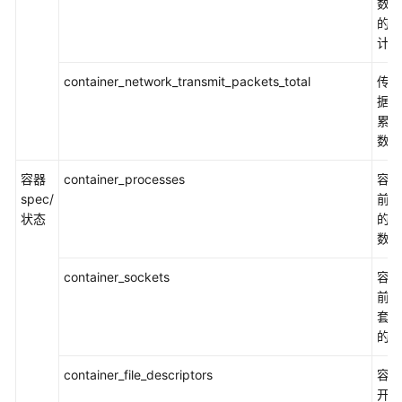
数据
的累
计数
container_network_transmit_packets_total
传输
据包
累积
数
容器
container_processes
容器
spec/
前运
状态
的进
数
container_sockets
容器
前打
套接
的个
container_file_descriptors
容器
开的