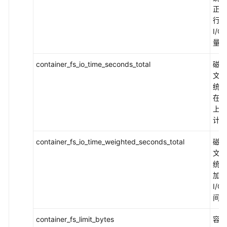
正在
使
行的
用
I/O
CCI
量
2.0
container_fs_io_time_seconds_total
磁盘
控
文件
制
统花
台
在 I
查
上的
看
计秒
监
控
container_fs_io_time_weighted_seconds_total
磁盘
指
文件
标
统累
加权
使
I/O
用
间
AOM
控
container_fs_limit_bytes
容器
制