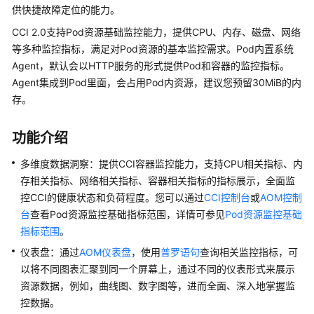
供快捷故障定位的能力。
产
品
CCI 2.0支持Pod资源基础监控能力，提供CPU、内存、磁盘、网络
介
等多种监控指标，满足对Pod资源的基本监控需求。Pod内置系统
绍
Agent，默认会以HTTP服务的形式提供Pod和容器的监控指标。
Agent集成到Pod里面，会占用Pod内资源，建议您预留30MiB的内
计
存。
费
说
功能介绍
明
多维度数据洞察：提供CCI容器监控能力，支持CPU相关指标、内
快
存相关指标、网络相关指标、容器相关指标的指标展示，全面监
速
控CCI的健康状态和负荷程度。您可以通过
CCI控制台
或
AOM控制
入
台
查看Pod资源监控基础指标范围，详情可参见
Pod资源监控基础
门
指标范围
。
用
仪表盘：通过
AOM仪表盘
，使用
普罗语句
查询相关监控指标，可
户
以将不同图表汇聚到同一个屏幕上，通过不同的仪表形式来展示
指
资源数据，例如，曲线图、数字图等，进而全面、深入地掌握监
南
控数据。