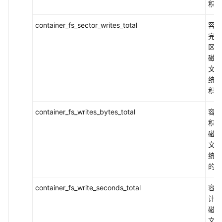
管
积计
理
container_fs_sector_writes_total
容器
通
完成
过
区写
CCE
磁盘
使
文件
用
统的
CCI
积计
container_fs_writes_bytes_total
容器
运
积写
维
磁盘
管
文件
理
统数
的总
成
本
container_fs_write_seconds_total
容器
标
计写
签
磁盘
管
文件