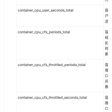
台
使
container_cpu_user_seconds_total
容器
用
户C
CCI
总时
container_cpu_cfs_periods_total
负
容器
载
经执
管
的C
理
时间
期数
网
container_cpu_cfs_throttled_periods_total
容器
络
限流
管
CP
理
间周
数
弹
性
container_cpu_cfs_throttled_seconds_total
容器
伸
限流
缩
CP