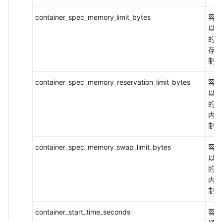
container_spec_memory_limit_bytes
容器
以使
的总
存量
制
container_spec_memory_reservation_limit_bytes
容器
以使
的预
内存
制
container_spec_memory_swap_limit_bytes
容器
以使
的虚
内存
制
container_start_time_seconds
容器