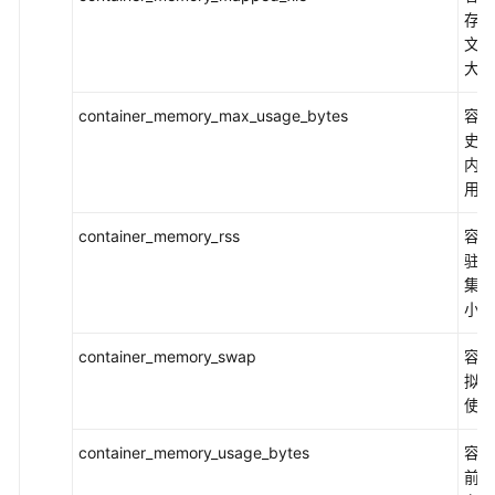
存映
品
文件
术
大小
语
container_memory_max_usage_bytes
容器
责
史最
任
内存
共
用量
担
container_memory_rss
容器
云
驻内
服
集的
务
小
等
级
container_memory_swap
容器
协
拟内
议
使用
（SLA）
container_memory_usage_bytes
容器
白
前的
皮