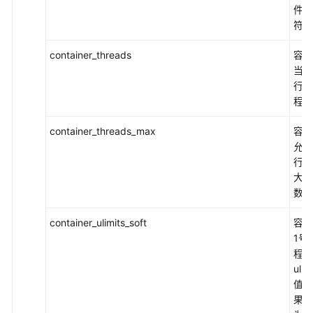
件描
符数
container_threads
容器
当前
行的
程数
container_threads_max
容器
允许
行的
大线
数
container_ulimits_soft
容器
1号
程的
ulim
值。
果