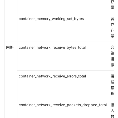
存使
书
量
资
源
container_memory_working_set_bytes
容器
作集
支
存使
持
量
区
域
网络
container_network_receive_bytes_total
容器
络累
系
接收
统
据总
权
限
container_network_receive_errors_total
接收
遇到
错误
积计
container_network_receive_packets_dropped_total
接收
丢弃
数据