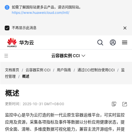
如需了解国际站更多云产品，请访问国际站。
https://www.huaweicloud.com/intl/
不再显示此消息
云容器实例 CCI
文档首页
/
云容器实例 CCI
/
用户指南
/
通过CCI控制台使用CCI
/
监
控管理
/
概述
概述
最
更新时间：
2025-10-31 GMT+08:00
新
监控中心是华为云打造的新一代云原生容器运维平台，可实时监控
动
应用及资源，采集各项指标及事件等数据以分析应用健康状态，提
态
供全面、清晰、多维度数据可视化能力，兼容主流开源组件，并提