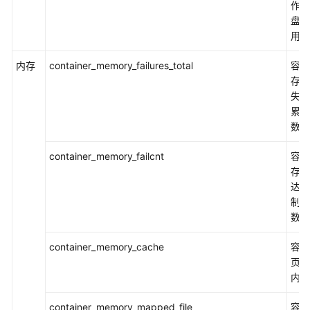
见
作对
问
盘的
题
用总
视
内存
container_memory_failures_total
容器
频
存分
帮
失败
助
累积
数
文
container_memory_failcnt
容器
档
存使
下
达到
载
制的
数
通
用
container_memory_cache
容器
参
页缓
考
内存
container_memory_mapped_file
容器
产