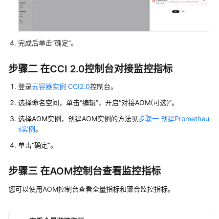
环
境
设
置
完成后单击“确定”。
命
步骤二 在CCI 2.0控制台对接监控指标
名
空
登录
云容器实例 CCI2.0
控制台。
间
选择命名空间，单击“编辑”，开启“对接AOM(可选)”。
通
选择AOM实例，创建AOM实例的方法见
步骤一 创建Prometheu
过
s实例
。
CCI
单击“确定”。
控
制
台
步骤三 在AOM控制台查看监控指标
使
您可以使用AOM控制台查看全量指标和聚合监控指标。
用
CCI