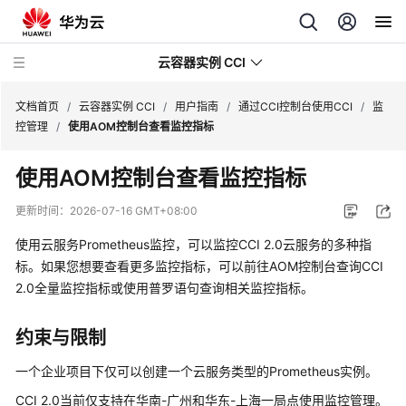
云容器实例 CCI
文档首页
/
云容器实例 CCI
/
用户指南
/
通过CCI控制台使用CCI
/
监
控管理
/
使用AOM控制台查看监控指标
使用AOM控制台查看监控指标
最
更新时间：
2026-07-16 GMT+08:00
新
使用云服务Prometheus监控，可以监控CCI 2.0云服务的多种指
动
标。如果您想要查看更多监控指标，可以前往AOM控制台查询CCI
态
2.0全量监控指标或使用普罗语句查询相关监控指标。
产
品
约束与限制
介
一个企业项目下仅可以创建一个云服务类型的Prometheus实例。
绍
CCI 2.0当前仅支持在华南-广州和华东-上海一局点使用监控管理。