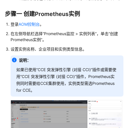
计
费
步骤一 创建Prometheus实例
说
明
登录
AOM控制台
。
在左侧导航栏选择“Prometheus监控 > 实例列表”，单击“创建
快
Prometheus实例”。
速
入
设置实例名称、企业项目和实例类型信息。
门
说明：
用
如果已使用“CCE 突发弹性引擎 (对接 CCI)”插件或需要使
户
用“CCE 突发弹性引擎 (对接 CCI)”插件，Prometheus实
指
例同时需要给CCE集群使用，实例类型需选Prometheus
南
for CCE。
权
限
管
理