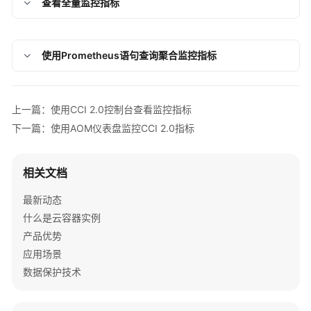
查看全量监控指标
负
载
管
理
使用Prometheus语句查询聚合监控指标
网
络
上一篇：使用CCI 2.0控制台查看监控指标
管
下一篇：使用AOM仪表盘监控CCI 2.0指标
理
弹
相关文档
性
伸
最新动态
缩
什么是云容器实例
产品优势
存
应用场景
储
管
数据保护技术
理