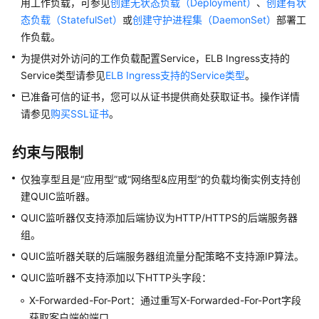
用工作负载，可参见
创建无状态负载（Deployment）
、
创建有状
态负载（StatefulSet）
或
创建守护进程集（DaemonSet）
部署工
快
作负载。
速
为提供对外访问的工作负载配置Service，ELB Ingress支持的
入
门
Service类型请参见
ELB Ingress支持的Service类型
。
已准备可信的证书，您可以从证书提供商处获取证书。操作详情
用
请参见
购买SSL证书
。
户
指
约束与限制
南
仅独享型且是
“应用型”
或
“网络型&应用型”
的负载均衡实例支持创
高
建QUIC监听器。
危
QUIC监听器仅支持添加后端协议为HTTP/HTTPS的后端服务器
操
组。
作
一
QUIC监听器关联的后端服务器组流量分配策略不支持源IP算法。
览
QUIC监听器不支持添加以下HTTP头字段：
集
X-Forwarded-For-Port：通过重写X-Forwarded-For-Port字段
群
获取客户端的端口。