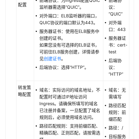
前端协议：为Ingress配置QUIC
前端协
配置
（Service）
监听器需选择
“QUIC”
。
议：
“QUIC”
对外端口：ELB监听器的端口，
路
QUIC协议的端口默认为443。
对外端
由
口：443
服务器证书：使用在ELB服务中
（Ingress）
创建的证书。
服务器证
如果您没有可选择的ELB证书，
书：cert-
路
可前往ELB服务创建，详情请参
test
由
见
创建证书
。
后端协
概
后端协议：选择
“HTTP”
。
议：
述
“HTTP”
ELB
转发策
Ingress
域名：实际访问的域名地址，不
域名：无
略配置
和
配置时可通过IP地址访问
需填写
Nginx
Ingress。请确保所填写的域名
路径匹配
Ingress
已注册并备案，一旦配置了域名
规则：
前
对
规则后，必须使用域名访问。
缀匹配
比
路径匹配规则：支持
前缀匹配
、
路径：/
精确匹配
、
正则匹配
，请按需选
目标服务
ELB