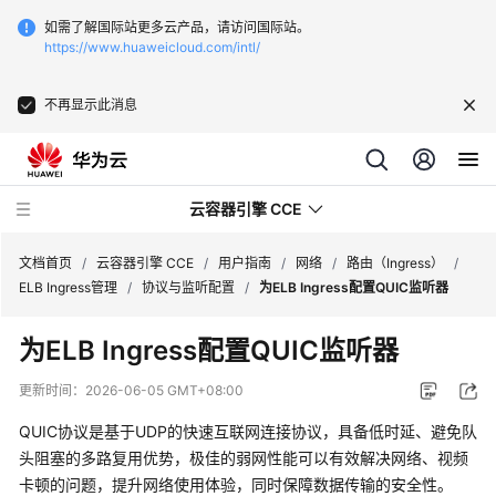
如需了解国际站更多云产品，请访问国际站。
https://www.huaweicloud.com/intl/
不再显示此消息
云容器引擎 CCE
文档首页
/
云容器引擎 CCE
/
用户指南
/
网络
/
路由（Ingress）
/
ELB Ingress管理
/
协议与监听配置
/
为ELB Ingress配置QUIC监听器
为ELB Ingress配置QUIC监听器
最
更新时间：
2026-06-05 GMT+08:00
新
QUIC协议是基于UDP的快速互联网连接协议，具备低时延、避免队
动
头阻塞的多路复用优势，极佳的弱网性能可以有效解决网络、视频
态
卡顿的问题，提升网络使用体验，同时保障数据传输的安全性。