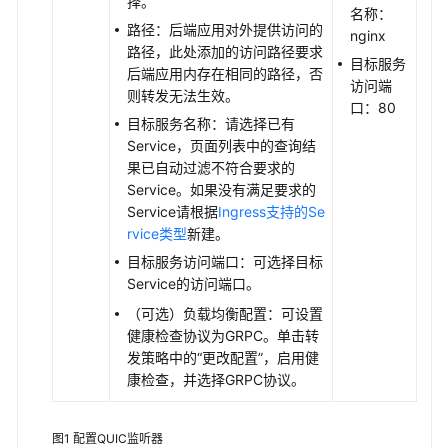
择。
名称：
Ingress
路径：后端应用对外提供访问的
nginx
管
路径，此处添加的访问路径要求
理
目标服务
后端应用内存在相同的路径，否
访问端
则转发无法生效。
通
口：80
目标服务名称：请选择已有
过
Service，页面列表中的查询结
控
果已自动过滤不符合要求的
制
Service。如果没有满足要求的
台
Service请根据
Ingress支持的Se
创
rvice类型
新建。
建
ELB
目标服务访问端口：可选择目标
Ingress
Service的访问端口。
（可选）负载均衡配置：可设置
通
健康检查协议为GRPC。单击转
过
发策略中的“更改配置”，启用健
Kubectl
康检查，并选择GRPC协议。
命
令
图1
配置QUIC监听器
行