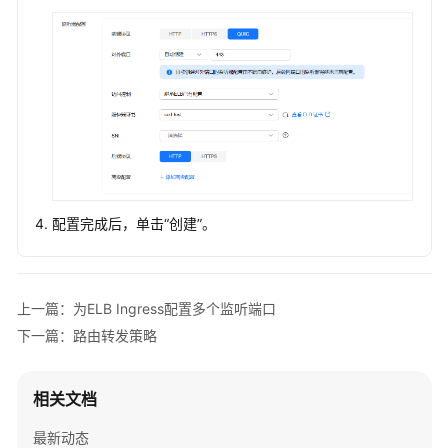
创
建
ELB
Ingress
ELB
Ingress
注
解
（Annotations）
配置完成后，单击
“创建”
。
配
置
合
集
上一篇：为ELB Ingress配置多个监听端口
下一篇：路由转发策略
证
书
与
相关文档
安
全
最新动态