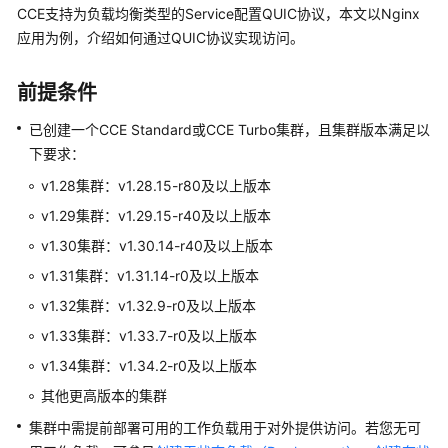
CCE支持为负载均衡类型的Service配置QUIC协议，本文以Nginx
服
应用为例，介绍如何通过QUIC协议实现访问。
务
公
告
前提条件
产
已创建一个CCE Standard或CCE Turbo集群，且集群版本满足以
品
下要求：
介
v1.28集群：v1.28.15-r80及以上版本
绍
v1.29集群：v1.29.15-r40及以上版本
计
v1.30集群：v1.30.14-r40及以上版本
费
v1.31集群：v1.31.14-r0及以上版本
说
v1.32集群：v1.32.9-r0及以上版本
明
v1.33集群：v1.33.7-r0及以上版本
Kubernetes
v1.34集群：v1.34.2-r0及以上版本
基
其他更高版本的集群
础
知
集群中需提前部署可用的工作负载用于对外提供访问。若您无可
识