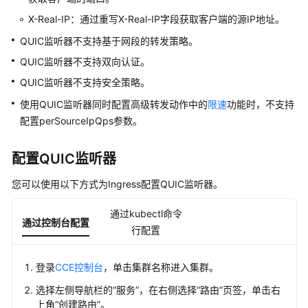
X-Real-IP：通过重写X-Real-IP字段获取客户端的源IP地址。
节
QUIC监听器不支持基于网段的转发策略。
点
QUIC监听器不支持双向认证。
节
QUIC监听器不支持安全策略。
点
使用QUIC监听器同时配置高级转发动作中的
池
限速
功能时，不支持
配置perSourceIpQps参数。
超
节
配置QUIC监听器
点
和
您可以使用以下方式为Ingress配置QUIC监听器。
超
节
通过kubectl命令
通过控制台配置
点
行配置
池
登录
CCE控制台
，单击集群名称进入集群。
工
作
选择左侧导航栏的
“服务”
，在右侧选择
“路由”
页签，单击右
负
上角
“创建路由”
。