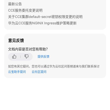
管
最新公告
理
CCE服务委托变更说明
关于CCE集群default-secret密钥权限变更的说明
协
华为云CCE服务NGINX Ingress维护策略更新
议
与
监
意见反馈
听
配
文档内容是否对您有帮助？
置
提供反馈
为
如您有其它疑问，您也可以通过华为云社区问答频道来与我们联系探讨
ELB
云宝助手提问
云社区提问
Ingress
配
置
HTTP/2
为
ELB