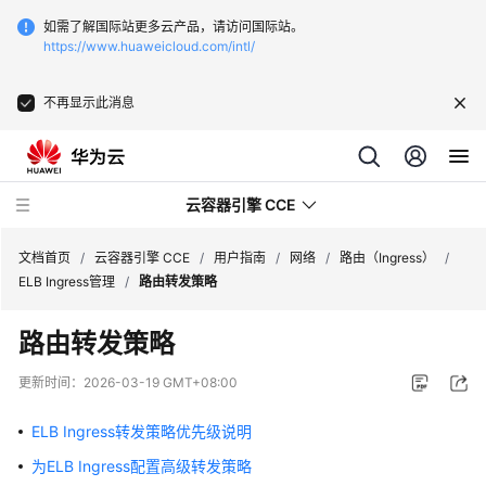
如需了解国际站更多云产品，请访问国际站。
https://www.huaweicloud.com/intl/
不再显示此消息
云容器引擎 CCE
文档首页
/
云容器引擎 CCE
/
用户指南
/
网络
/
路由（Ingress）
/
ELB Ingress管理
/
路由转发策略
路由转发策略
最
更新时间：
2026-03-19 GMT+08:00
新
动
ELB Ingress转发策略优先级说明
态
为ELB Ingress配置高级转发策略