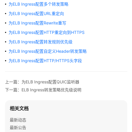
为ELB Ingress配置多个转发策略
服
务
为ELB Ingress配置URL重定向
公
为ELB Ingress配置Rewrite重写
告
为ELB Ingress配置HTTP重定向到HTTPS
产
为ELB Ingress配置转发规则优先级
品
介
为ELB Ingress配置自定义Header转发策略
绍
为ELB Ingress配置HTTP/HTTPS头字段
计
费
上一篇：为ELB Ingress配置QUIC监听器
说
下一篇：ELB Ingress转发策略优先级说明
明
Kubernetes
相关文档
基
础
最新动态
知
最新公告
识