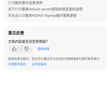
CCE服务委托变更说明
关于CCE集群default-secret密钥权限变更的说明
快
速
华为云CCE服务NGINX Ingress维护策略更新
入
门
意见反馈
用
文档内容是否对您有帮助？
户
指
提供反馈
南
如您有其它疑问，您也可以通过华为云社区问答频道来与我们联系探讨
云宝助手提问
云社区提问
高
危
操
作
一
览
集
群