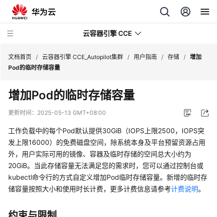
云容器引擎 CCE
文档首页
/
云容器引擎 CCE_Autopilot集群
/
用户指南
/
存储
/
增加
Pod的临时存储容量
增加Pod的临时存储容量
最
更新时间：
2025-05-13 GMT+08:00
新
工作负载中的每个Pod默认提供30GiB（IOPS上限2500，IOPS突
动
发上限16000）的免费磁盘空间，除系统本身及平台预留资源占用
态
外，用户实际可用的镜像、容器及临时存储的空间总大小约为
20GiB。当此存储容量无法满足您的需求时，您可以通过控制台或
服
kubectl命令行的方式自定义增加Pod临时存储容量。新增的临时存
务
公
储容量按照大小和使用时长计费，更多计费信息请参考
计费说明
。
告
约束与限制