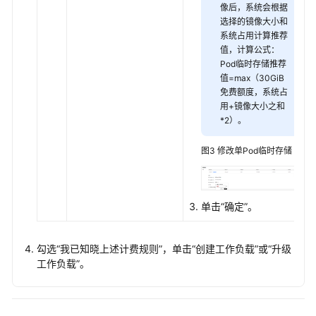
时
像后，系统会根据
路
选择的镜像大小和
径
系统占用计算推荐
值，计算公式：
（EmptyDir）
Pod临时存储推荐
值=max（30GiB
增
免费额度，系统占
加
用+镜像大小之和
Pod
*2）。
的
临
图3
修改单Pod临时存储
时
存
储
单击
“确定”
。
容
量
勾选
“我已知晓上述计费规则”
，单击
“创建工作负载”
或
“升级
云
工作负载”
。
原
生
观