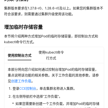
产
品
集群版本要求在1.27.8-r0、1.28.6-r0及以上。如果您的集群版本不
介
符合该要求，则需要通过集群升级使用该功能。
绍
增加临时存储容量
计
费
本节将介绍两种方式增加Pod的临时存储容量，即控制台方式和
说
kubectl命令行方式。
明
使用kubectl命令
使用控制台方式
快
行方式
速
入
本部分将向您介绍如何通过控制台增加Pod的临时存储容量，
门
重点说明该功能的相关参数。关于工作负载的其他参数，请参
见
创建工作负载
。
用
户
登录
CCE控制台
，单击集群名称进入集群。
指
在左侧导航栏中选择
“工作负载”
。
南
如果您需要新创建一个工作负载，并增加Pod的临时存储