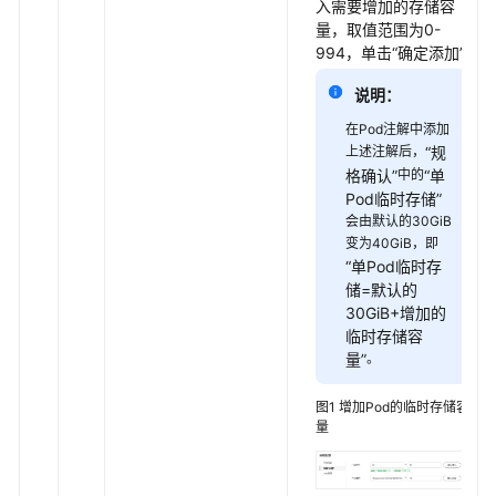
入需要增加的存储容
储
量，取值范围为0-
概
994，单击
“确定添加”
。
述
说明：
存
在Pod注解中添加
储
上述注解后，
“规
基
格确认”
中的
“单
础
Pod临时存储”
知
会由默认的30GiB
识
变为40GiB，即
“单Pod临时存
云
储=默认的
硬
30GiB+增加的
盘
临时存储容
存
量”
。
储
（EVS）
图1
增加Pod的临时存储容
量
文
件