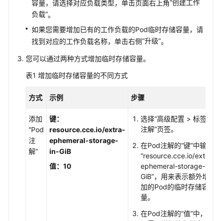
“创建工作
容量，请选择对应负载类型，单击页面右上角
集
负载”
。
群
如果您需要增加已有的工作负载的Pod临时存储容量，请
工
“升级”
找到对应的工作负载名称，单击右侧
。
作
您可以通过两种方式增加临时存储容量。
负
载
表1
增加临时存储容量的不同方式
镜
方式
示例
步骤
像
缓
添加
键：
选择
“高级配置 > 标签与
存
注解”
页签。
“Pod
resource.cce.io/extra-
注
ephemeral-storage-
在Pod注解的
“键”
中输入
网
解”
in-GiB
“resource.cce.io/extra-
络
值：10
ephemeral-storage-in-
GiB”
，用来表示额外增
存
加的Pod的临时存储容
储
量。
在Pod注解的
“值”
中，填
存