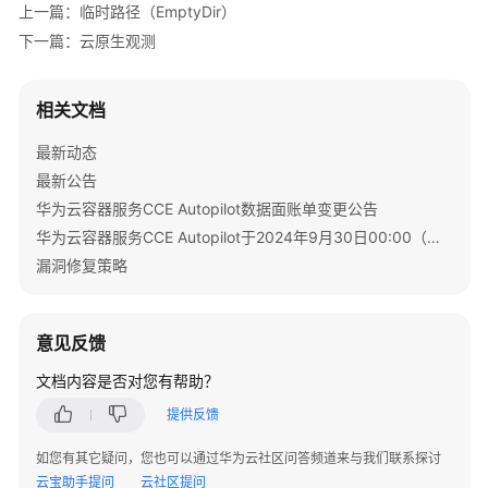
测
上一篇：临时路径（EmptyDir）
下一篇：云原生观测
命
名
空
相关文档
间
最新动态
配
最新公告
置
华为云容器服务CCE Autopilot数据面账单变更公告
项
华为云容器服务CCE Autopilot于2024年9月30日00:00（北京时间）转商
与
漏洞修复策略
密
钥
意见反馈
弹
性
文档内容是否对您有帮助？
伸
提供反馈
缩
如您有其它疑问，您也可以通过华为云社区问答频道来与我们联系探讨
插
云宝助手提问
云社区提问