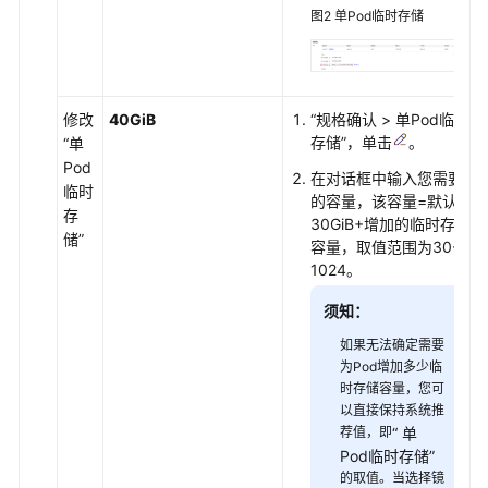
存
图2
单Pod临时存储
储
（SFS）
极
修改
40GiB
“规格确认 > 单Pod临时
速
存储”
，单击
。
“单
文
Pod
在对话框中输入您需要
件
临时
的容量，该容量=默认的
存
存
30GiB+增加的临时存储
储
储”
容量，取值范围为30-
（SFS
1024。
Turbo）
须知：
对
如果无法确定需要
象
为Pod增加多少临
存
时存储容量，您可
储
以直接保持系统推
（OBS）
荐值，即
“ 单
Pod临时存储”
临
的取值。当选择镜