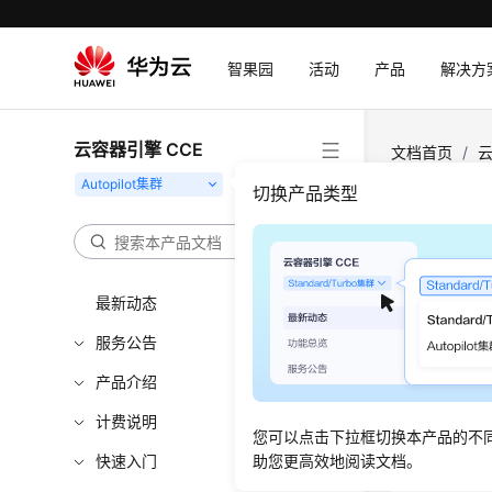
智果园
活动
产品
解决方
云容器引擎 CCE
文档首页
/
云
切换产品类型
管理
自定义资源定义
最新动态
Kuber
以在集群中
服务公告
的同时又不
产品介绍
计费说明
创建CR
您可以点击下拉框切换本产品的不
快速入门
助您更高效地阅读文档。
登录
C