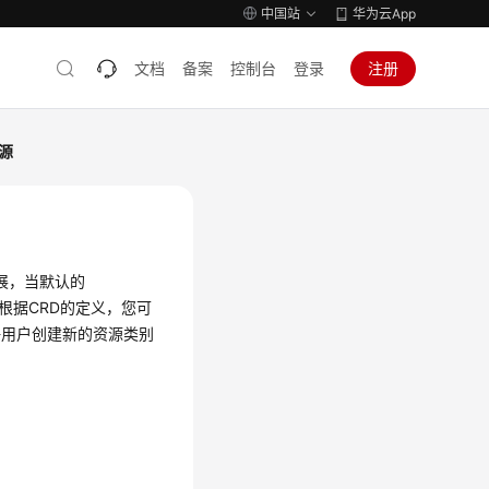
中国站
华为云App
文档
备案
控制台
登录
注册
源
I的扩展，当默认的
 根据CRD的定义，您可
D允许用户创建新的资源类别