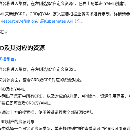
群名称进入集群，在左侧选择
“自定义资源”
，在右上角单击
“YAML创建”
。
AML来新建CRD。CRD的YAML定义需要根据业务需求进行定制，详情请
ResourceDefinition扩展Kubernetes API
。
定”。
RD及其对应的资源
CE控制台
。
群名称进入集群，在左侧选择
“自定义资源”
。
义资源页面，查看CRD或CRD对应的资源对象。
RD及其YAML
中列出了集群中所有CRD，以及对应的API组、API版本、资源作用范围，
L”按钮即可查看CRD的YAML。
以通过上方的搜索框，使用关键词搜索全部资源类型。
CRD对应的资源对象
表中选择一个自定义资源类型，单击操作列中的“查看资源”按钮即可浏览