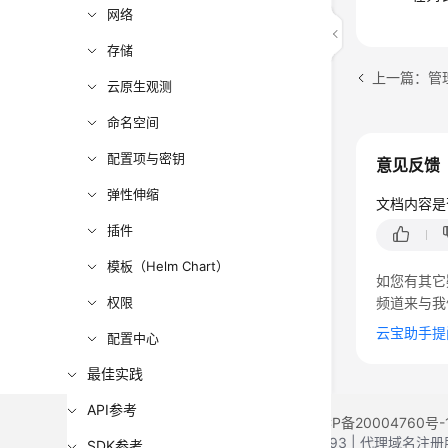
网络
存储
上一篇：管
云原生观测
命名空间
配置项与密钥
意见反馈
弹性伸缩
文档内容是
插件
模板（Helm Chart）
如您有其它
权限
频道来与我
云宝助手提
配置中心
最佳实践
API参考
©2026 Huaweicloud.com 版权所有
黔ICP备20004760号-
增值电信业务经营许可证：B1.B2-20200593 | 代理域名
SDK参考